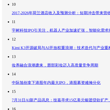
10
2017-2026年荷兰酒店收入及预测分析：短期冲击带
11
宇树科技IPO引关注，机器人产业加速扩张，智能化需求
12
Kimi K3开源破局与AI开放权重浪潮：技术迭代与产业
13
妆养融合浪潮袭来，唇部彩妆迈入高质量竞争周期
14
中际旭创拿下港股年内最大IPO，港股募资难掩分化
15
7月31日AI新产品讯息：技嘉寻求15亿美元银团贷款扩产、重
16