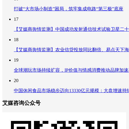
打破“大市场小制造”困局，筑牢集成电路“第三极”底座
17
【艾媒商舆情监测】中国成功发射通信技术试验卫星二十
18
【艾媒商舆情监测】农业信贷投放同比翻倍、易点天下海
19
全球潮玩市场持续扩容，IP价值与情感消费推动品牌加
20
中国休闲食品市场稳步迈向13330亿元规模：大盘增速
艾媒咨询公众号