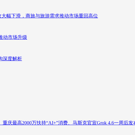
来营收大幅下滑，商旅与旅游需求推动市场重回高位
推动市场升级
重构深度解析
庆最高2000万扶持“AI+”消费、马斯克官宣Grok 4.6一周后发