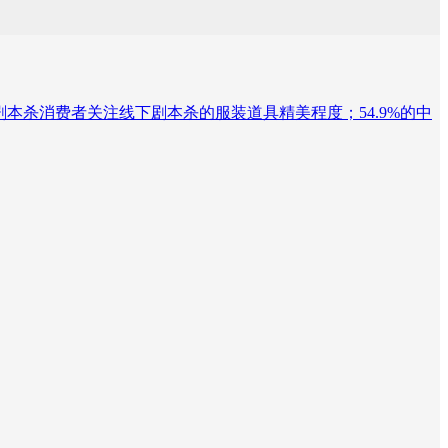
%的中国剧本杀消费者关注线下剧本杀的服装道具精美程度；54.9%的中