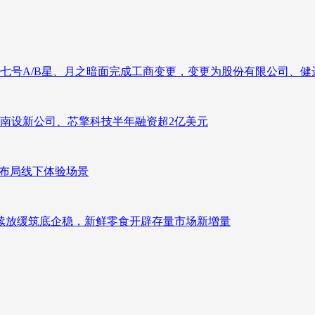
七号A/B星、月之暗面完成工商变更，变更为股份有限公司、健
南设新公司、芯擎科技半年融资超2亿美元
速布局线下体验场景
持续放缓筑底企稳，新鲜零食开辟存量市场新增量