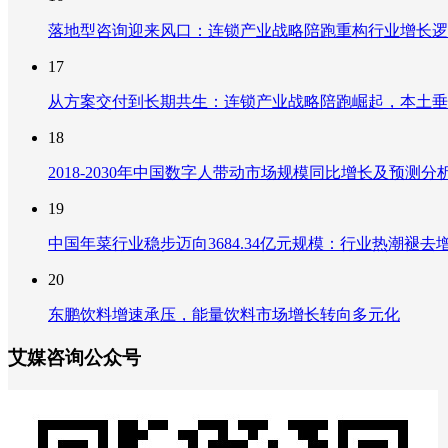
落地型咨询迎来风口：连锁产业战略陪跑重构行业增长逻
17
从方案交付到长期共生：连锁产业战略陪跑崛起，本土垂
18
2018-2030年中国数字人带动市场规模同比增长及预
19
中国年菜行业稳步迈向3684.34亿元规模：行业热潮
20
东鹏饮料增速承压，能量饮料市场增长转向多元化
艾媒咨询公众号