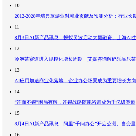
10
2012-2028年瑞典旅游业对就业贡献及预测分析：行
11
8月3日AI新产品讯息：蚂蚁灵波启动大额融资、上海AI生
12
冷泡茶赛道进入规模化增长周期，艾媒咨询解码乐品乐茶
13
AI应用加速商业化落地，企业办公场景成为重要增长方
14
“连而不锁”困局有解，连锁战略陪跑咨询成为千亿级赛道
15
8月4日AI新产品讯息：阿里“千问办公”开启公测、自变量机器
16