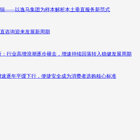
辑——以逸马集团为样本解析本土垂直服务新范式
直咨询迎来发展新周期
测分析：行业高增浪潮逐步褪去，增速持续回落转入稳健发展周期
褪去增速逐年平缓下行，便捷安全成为消费者选购核心标准