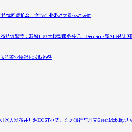
业长期持续回暖扩容，文旅产业带动大量劳动岗位
态持续繁荣，新增11款大模型服务登记、DeepSeek新API登陆
传统茶业快消化转型路径
向
人发布并开源HOST框架、文远知行与丹麦GreenMobility