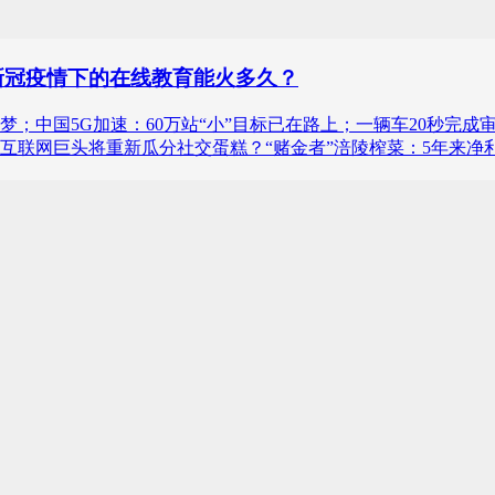
新冠疫情下的在线教育能火多久？
；中国5G加速：60万站“小”目标已在路上；一辆车20秒完成
互联网巨头将重新瓜分社交蛋糕？“赌金者”涪陵榨菜：5年来净利