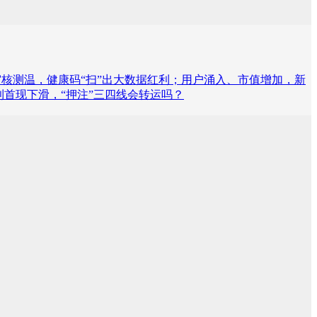
审核测温，健康码“扫”出大数据红利；用户涌入、市值增加，新
首现下滑，“押注”三四线会转运吗？