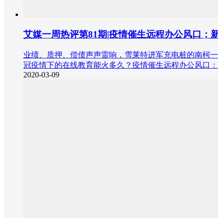
艾媒一周热评第81期|疫情催生远程办公风口；
业绩、质押、偿债声声雷响，雪莱特进军充电桩的南柯一梦
冠疫情下的在线教育能火多久？疫情催生远程办公风口：
2020-03-09