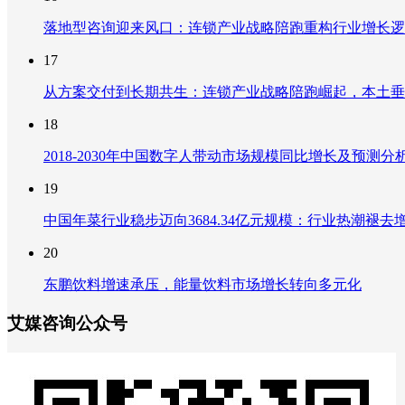
落地型咨询迎来风口：连锁产业战略陪跑重构行业增长逻
17
从方案交付到长期共生：连锁产业战略陪跑崛起，本土垂
18
2018-2030年中国数字人带动市场规模同比增长及预
19
中国年菜行业稳步迈向3684.34亿元规模：行业热潮
20
东鹏饮料增速承压，能量饮料市场增长转向多元化
艾媒咨询公众号