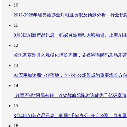
10
2012-2028年瑞典旅游业对就业贡献及预测分析：行
11
8月3日AI新产品讯息：蚂蚁灵波启动大额融资、上海AI生
12
冷泡茶赛道进入规模化增长周期，艾媒咨询解码乐品乐茶
13
AI应用加速商业化落地，企业办公场景成为重要增长方
14
“连而不锁”困局有解，连锁战略陪跑咨询成为千亿级赛道
15
8月4日AI新产品讯息：阿里“千问办公”开启公测、自变量机器
16