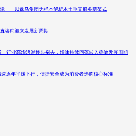
辑——以逸马集团为样本解析本土垂直服务新范式
直咨询迎来发展新周期
测分析：行业高增浪潮逐步褪去，增速持续回落转入稳健发展周期
褪去增速逐年平缓下行，便捷安全成为消费者选购核心标准