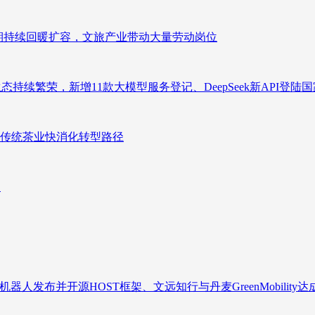
业长期持续回暖扩容，文旅产业带动大量劳动岗位
态持续繁荣，新增11款大模型服务登记、DeepSeek新API登陆
传统茶业快消化转型路径
向
人发布并开源HOST框架、文远知行与丹麦GreenMobility