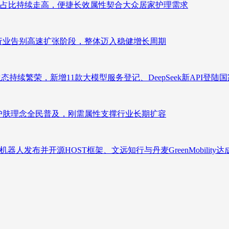
占比持续走高，便捷长效属性契合大众居家护理需求
析：行业告别高速扩张阶段，整体迈入稳健增长周期
态持续繁荣，新增11款大模型服务登记、DeepSeek新API登陆
析：护肤理念全民普及，刚需属性支撑行业长期扩容
人发布并开源HOST框架、文远知行与丹麦GreenMobility