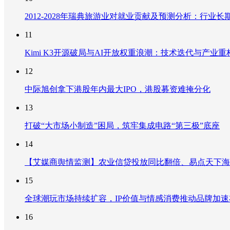
2012-2028年瑞典旅游业对就业贡献及预测分析：行
11
Kimi K3开源破局与AI开放权重浪潮：技术迭代与产业
12
中际旭创拿下港股年内最大IPO，港股募资难掩分化
13
打破“大市场小制造”困局，筑牢集成电路“第三极”底座
14
【艾媒商舆情监测】农业信贷投放同比翻倍、易点天下海
15
全球潮玩市场持续扩容，IP价值与情感消费推动品牌加
16