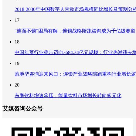
2018-2030年中国数字人带动市场规模同比增长及预
17
“连而不锁”困局有解，连锁战略陪跑咨询成为千亿级赛道
18
中国年菜行业稳步迈向3684.34亿元规模：行业热潮
19
落地型咨询迎来风口：连锁产业战略陪跑重构行业增长逻
20
东鹏饮料增速承压，能量饮料市场增长转向多元化
艾媒咨询公众号