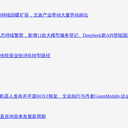
业长期持续回暖扩容，文旅产业带动大量劳动岗位
态持续繁荣，新增11款大模型服务登记、DeepSeek新API登陆
传统茶业快消化转型路径
向
人发布并开源HOST框架、文远知行与丹麦GreenMobility
直咨询迎来发展新周期