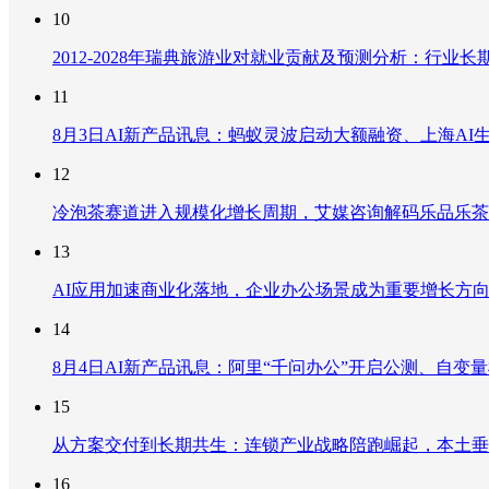
10
2012-2028年瑞典旅游业对就业贡献及预测分析：行
11
8月3日AI新产品讯息：蚂蚁灵波启动大额融资、上海AI生
12
冷泡茶赛道进入规模化增长周期，艾媒咨询解码乐品乐茶
13
AI应用加速商业化落地，企业办公场景成为重要增长方
14
8月4日AI新产品讯息：阿里“千问办公”开启公测、自变量机器
15
从方案交付到长期共生：连锁产业战略陪跑崛起，本土垂
16