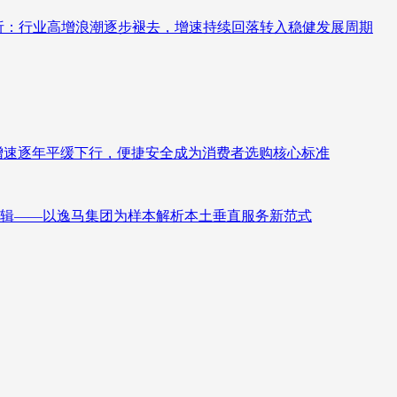
测分析：行业高增浪潮逐步褪去，增速持续回落转入稳健发展周期
褪去增速逐年平缓下行，便捷安全成为消费者选购核心标准
辑——以逸马集团为样本解析本土垂直服务新范式