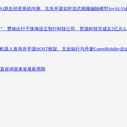
原生经营系统内测、京东开源实时流式视频编辑模型JoyAI-Video-
者”、曹操出行于珠海设立智行科技公司、哲源科技完成近2亿元A
人发布并开源HOST框架、文远知行与丹麦GreenMobility
直咨询迎来发展新周期