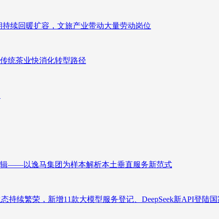
业长期持续回暖扩容，文旅产业带动大量劳动岗位
传统茶业快消化转型路径
向
辑——以逸马集团为样本解析本土垂直服务新范式
态持续繁荣，新增11款大模型服务登记、DeepSeek新API登陆