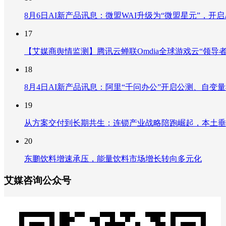
8月6日AI新产品讯息：微盟WAI升级为“微盟星元”，开启AI
17
【艾媒商舆情监测】腾讯云蝉联Omdia全球游戏云“领导
18
8月4日AI新产品讯息：阿里“千问办公”开启公测、自变量机器
19
从方案交付到长期共生：连锁产业战略陪跑崛起，本土垂
20
东鹏饮料增速承压，能量饮料市场增长转向多元化
艾媒咨询公众号