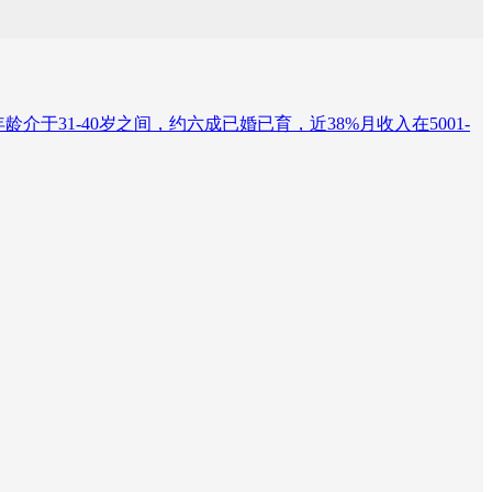
于31-40岁之间，约六成已婚已育，近38%月收入在5001-