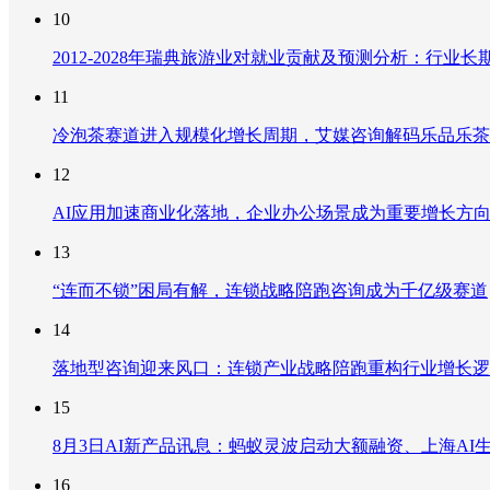
10
2012-2028年瑞典旅游业对就业贡献及预测分析：行
11
冷泡茶赛道进入规模化增长周期，艾媒咨询解码乐品乐茶
12
AI应用加速商业化落地，企业办公场景成为重要增长方
13
“连而不锁”困局有解，连锁战略陪跑咨询成为千亿级赛道
14
落地型咨询迎来风口：连锁产业战略陪跑重构行业增长逻
15
8月3日AI新产品讯息：蚂蚁灵波启动大额融资、上海AI生
16