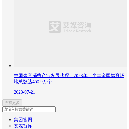
中国体育消费产业发展状况：2023年上半年全国体育场
地总数达450.9万个
2023-07-21
没有更多
集团官网
艾媒智库