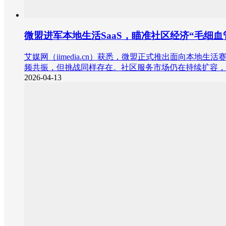
微盟进军本地生活SaaS，瞄准社区经济“毛细血
艾媒网（iimedia.cn）获悉，微盟正式推出面向
频共振，但挑战同样存在。社区服务市场仍在持续扩容，
2026-04-13