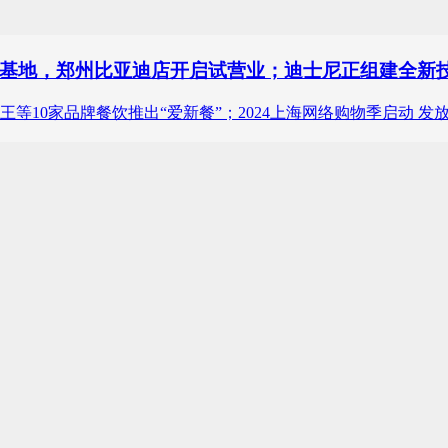
基地，郑州比亚迪店开启试营业；迪士尼正组建全新技
王等10家品牌餐饮推出“爱新餐”；2024上海网络购物季启动 