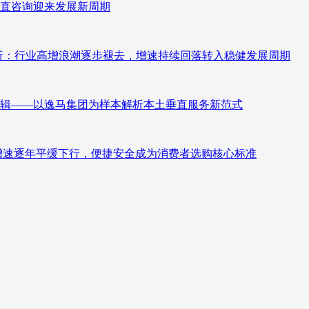
直咨询迎来发展新周期
测分析：行业高增浪潮逐步褪去，增速持续回落转入稳健发展周期
辑——以逸马集团为样本解析本土垂直服务新范式
褪去增速逐年平缓下行，便捷安全成为消费者选购核心标准