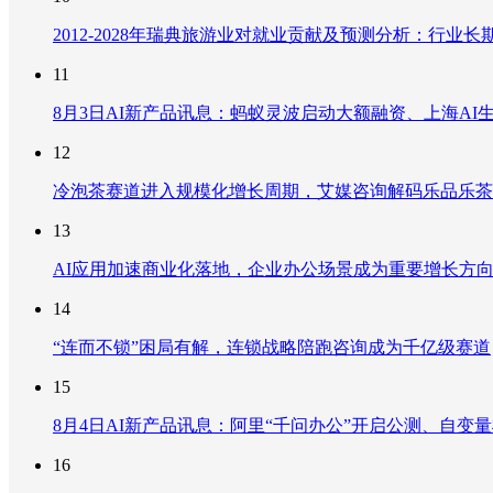
2012-2028年瑞典旅游业对就业贡献及预测分析：行
11
8月3日AI新产品讯息：蚂蚁灵波启动大额融资、上海AI生
12
冷泡茶赛道进入规模化增长周期，艾媒咨询解码乐品乐茶
13
AI应用加速商业化落地，企业办公场景成为重要增长方
14
“连而不锁”困局有解，连锁战略陪跑咨询成为千亿级赛道
15
8月4日AI新产品讯息：阿里“千问办公”开启公测、自变量机器
16