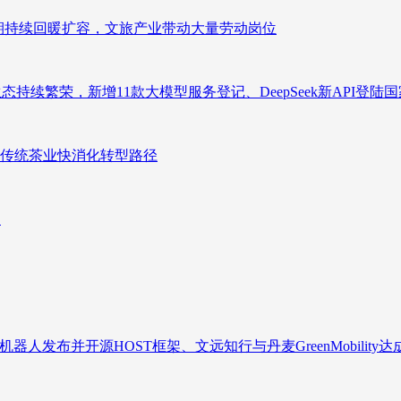
业长期持续回暖扩容，文旅产业带动大量劳动岗位
态持续繁荣，新增11款大模型服务登记、DeepSeek新API登陆
传统茶业快消化转型路径
向
人发布并开源HOST框架、文远知行与丹麦GreenMobility