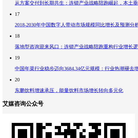
从方案交付到长期共生：连锁产业战略陪跑崛起，本土垂
17
2018-2030年中国数字人带动市场规模同比增长及预
18
落地型咨询迎来风口：连锁产业战略陪跑重构行业增长逻
19
中国年菜行业稳步迈向3684.34亿元规模：行业热潮
20
东鹏饮料增速承压，能量饮料市场增长转向多元化
艾媒咨询公众号