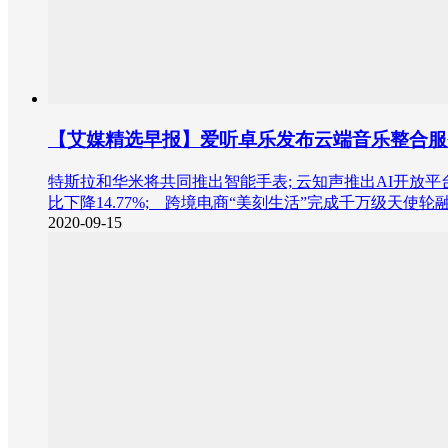
【艾媒精选早报】爱听卓乐发布云端音乐整合服务
特斯拉和华米将共同推出智能手表; 云知声推出AI开放平
比下降14.77%; 跨境电商“美刻生活”完成千万级天使轮
2020-09-15