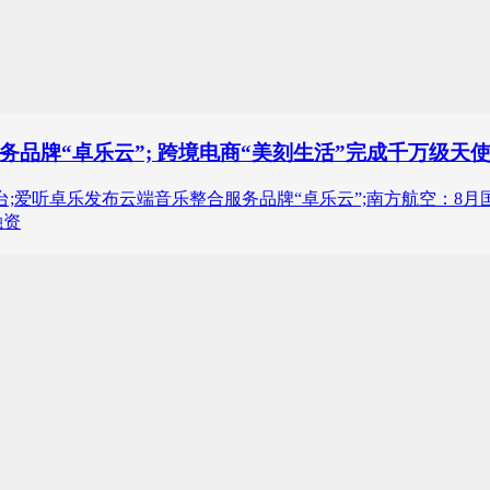
品牌“卓乐云”; 跨境电商“美刻生活”完成千万级天
台;爱听卓乐发布云端音乐整合服务品牌“卓乐云”;南方航空：8月国
融资