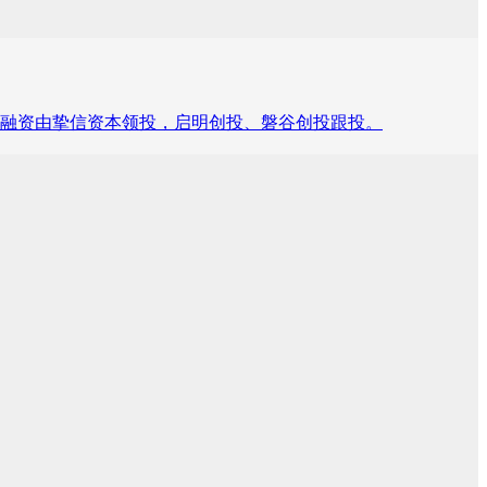
本轮融资由挚信资本领投，启明创投、磐谷创投跟投。