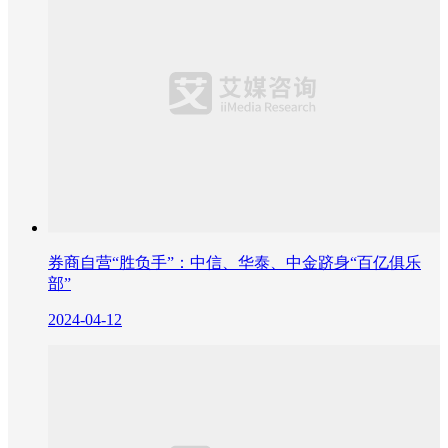
券商自营“胜负手”：中信、华泰、中金跻身“百亿俱乐
部”
2024-04-12