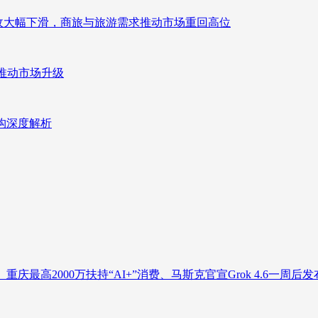
来营收大幅下滑，商旅与旅游需求推动市场重回高位
推动市场升级
重构深度解析
庆最高2000万扶持“AI+”消费、马斯克官宣Grok 4.6一周后发