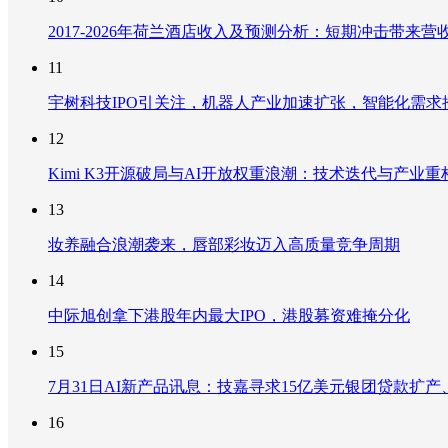
2017-2026年荷兰酒店收入及预测分析：短期冲击带
11
宇树科技IPO引关注，机器人产业加速扩张，智能化需求
12
Kimi K3开源破局与AI开放权重浪潮：技术迭代与产业
13
妆养融合浪潮袭来，唇部彩妆迈入高质量竞争周期
14
中际旭创拿下港股年内最大IPO，港股募资难掩分化
15
7月31日AI新产品讯息：技嘉寻求15亿美元银团贷款扩产、重
16