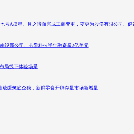
七号A/B星、月之暗面完成工商变更，变更为股份有限公司、健
南设新公司、芯擎科技半年融资超2亿美元
速布局线下体验场景
持续放缓筑底企稳，新鲜零食开辟存量市场新增量