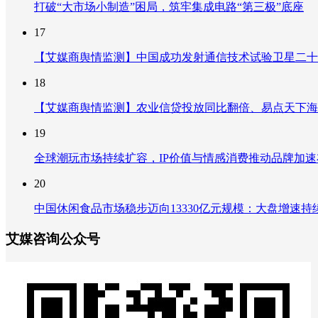
打破“大市场小制造”困局，筑牢集成电路“第三极”底座
17
【艾媒商舆情监测】中国成功发射通信技术试验卫星二十
18
【艾媒商舆情监测】农业信贷投放同比翻倍、易点天下海
19
全球潮玩市场持续扩容，IP价值与情感消费推动品牌加
20
中国休闲食品市场稳步迈向13330亿元规模：大盘增速
艾媒咨询公众号