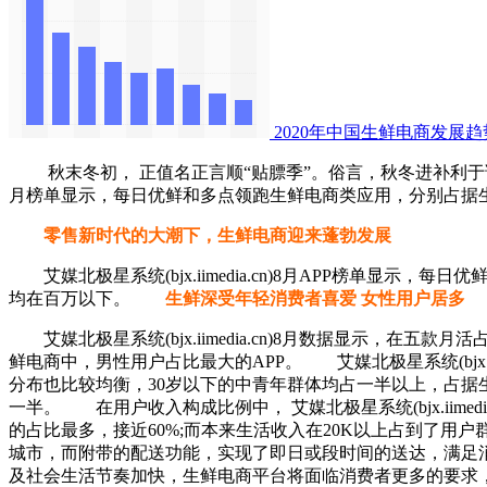
2020年中国生鲜电商发展趋
秋末冬初， 正值名正言顺“贴膘季”。俗言，秋冬进补利于调养生机
月榜单显示，每日优鲜和多点领跑生鲜电商类应用，分别占据生
零售新时代的大潮下，生鲜电商迎来蓬勃发展
艾媒北极星系统(bjx.iimedia.cn)8月APP榜单显示，每
均在百万以下。
生鲜深受年轻消费者喜爱 女性用户居多
艾媒北极星系统(bjx.iimedia.cn)8月数据显示，在
鲜电商中，男性用户占比最大的APP。
艾媒北极星系统(bjx.
分布也比较均衡，30岁以下的中青年群体均占一半以上，占据
一半。
在用户收入构成比例中， 艾媒北极星系统(bjx.iim
的占比最多，接近60%;而本来生活收入在20K以上占到了用
城市，而附带的配送功能，实现了即日或段时间的送达，满足
及社会生活节奏加快，生鲜电商平台将面临消费者更多的要求