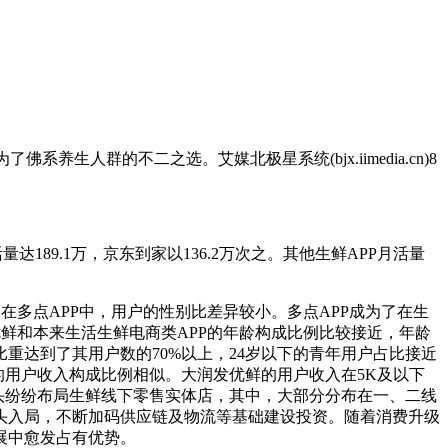
人群的不二之选。艾媒北极星系统(bjx.iimedia.cn)8
活量达189.1万，京东到家以136.2万次之。其他生鲜APP月活量
中，在多点APP中，用户的性别比差异较小。多点APP成为了在生
润发优鲜和本来生活生鲜电商类APP的年龄构成比例比较接近，年龄
重达到了其用户数的70%以上，24岁以下的青年用户占比接近
APP的用户收入构成比例相似。大润发优鲜的用户收入在5K及以下
纷纷布局生鲜线下零售实体店，其中，大部分分布在一、二线
头入局，不断加码供应链及物流等基础建设投资。随着消费升级
展中愈发占有优势。