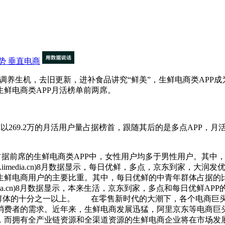
势
垂直电商
，去旧更新，进补食品讲究“鲜美”，生鲜电商类APP成为了佛系养生
鲜电商类APP月活榜单前两席。
日优鲜以269.2万的月活用户量占据榜首，跟随其后的是多点APP，月
五款月活占据前席的生鲜电商类APP中，女性用户均多于男性用户。其
iimedia.cn)8月数据显示，每日优鲜，多点，京东到家，大
生鲜电商用户的主要比重。其中，每日优鲜的中青年群体占据的比
edia.cn)8月数据显示，本来生活，京东到家，多点和每日优鲜
户群体的十分之一以上。
在零售新时代的大潮下，各个电商巨头
消费者的需求。近年来，生鲜电商发展迅猛，阿里京东等电商巨
，而拥有全产业链资源和全渠道资源的生鲜电商企业将在市场发