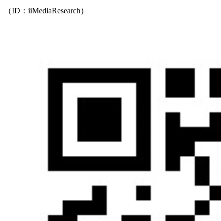
（ID：iiMediaResearch）