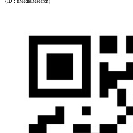
（ID：iiMediaResearch）