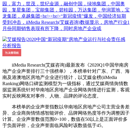
园，富力，世茂，世纪金源，融创中国，绿地集团，中国奥
园，复星集团，宝能集团，碧桂园，万达集团，华润置地，宝
龙集团，卓越集团<br/><br/>“新冠疫情”爆发，中国经济短期
受到冲击，iiMedia Research(艾媒咨询)数据显示，房地产行业1
月份同期销售表现有所下降，同时房地产企业或
iiMedia Research(艾媒咨询)最新发布《2020Q1中国华南房
地产企业声誉排行三十强榜单》，本榜单针对广东、广西、海
南及港澳地区房地产企业进行统计，以艾媒金榜(iiMedia
Ranking)网络口碑监测模型为一级指标，通过艾媒商情舆情数
据监测系统针对华南地区房地产企业网络舆情进行监测，客观
实时反映网友对事件、人物、品牌的评论态度。
本榜单的企业声誉指数以华南地区房地产公司主营业务差
异、企业商舆情情感智能评价、品牌网络热度等作为调整因子
计算。企业声誉数值范围0~100，数值在50以上是正面评价多
于负面评价，企业声誉面临风险时该数值低于45。