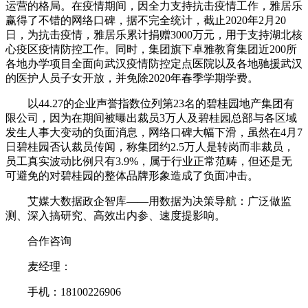
运营的格局。在疫情期间，因全力支持抗击疫情工作，雅居乐
赢得了不错的网络口碑，据不完全统计，截止2020年2月20
日，为抗击疫情，雅居乐累计捐赠3000万元，用于支持湖北核
心疫区疫情防控工作。同时，集团旗下卓雅教育集团近200所
各地办学项目全面向武汉疫情防控定点医院以及各地驰援武汉
的医护人员子女开放，并免除2020年春季学期学费。
以44.27的企业声誉指数位列第23名的碧桂园地产集团有
限公司，因为在期间被曝出裁员3万人及碧桂园总部与各区域
发生人事大变动的负面消息，网络口碑大幅下滑，虽然在4月7
日碧桂园否认裁员传闻，称集团约2.5万人是转岗而非裁员，
员工真实波动比例只有3.9%，属于行业正常范畴，但还是无
可避免的对碧桂园的整体品牌形象造成了负面冲击。
艾媒大数据政企智库——用数据为决策导航：广泛做监
测、深入搞研究、高效出内参、速度提影响。
合作咨询
麦经理：
手机：18100226906