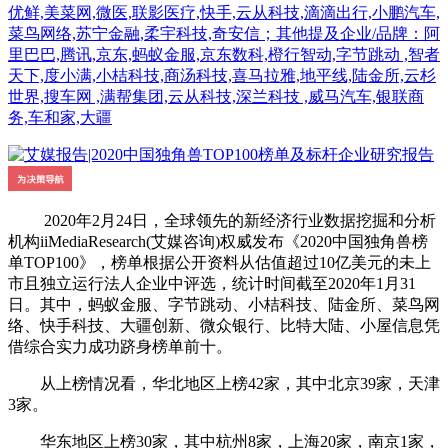
优鲜,美菜网,微医,联影医疗,快手,云从科技,滴滴出行,小鹏汽车,
菜鸟网络,苏宁金融,柔宇科技,奇安信；其他提及企业/品牌：阿
里巴巴,腾讯,京东,蚂蚁金服,京东数科,橙行智动,字节跳动 ,智者
天下,度小满,小桔科技,商汤科技,喜马拉雅,地平线,陆金所,云杉
世界,搜车网 ,满帮集团,云从科技,深兰科技 ,威马汽车,银联商
务,车和家,大疆
2020年2月24日，全球领先的新经济行业数据挖掘和分析
机构iiMediaResearch(艾媒咨询)权威发布《2020中国独角兽榜
单TOP100》，榜单根据公开资料从估值超过10亿美元的未上
市且独立运行法人企业中评选，统计时间截至2020年1月31
日。其中，蚂蚁金服、字节跳动、小桔科技、陆金所、菜鸟网
络、快手科技、大疆创新、微众银行、比特大陆、小屋信息凭
借综合实力成功跻身榜单前十。
从上榜情况看，华北地区上榜42家，其中北京39家，天津
3家。
华东地区上榜30家，其中杭州8家，上海20家，南京1家，