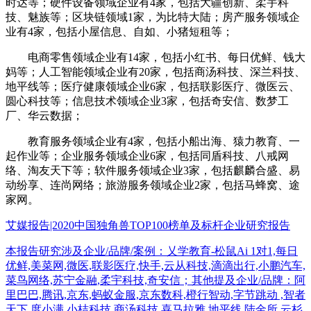
时达等；硬件设备领域企业有4家，包括大疆创新、柔宇科
技、魅族等；区块链领域1家，为比特大陆；房产服务领域企
业有4家，包括小屋信息、自如、小猪短租等；
电商零售领域企业有14家，包括小红书、每日优鲜、钱大
妈等；人工智能领域企业有20家，包括商汤科技、深兰科技、
地平线等；医疗健康领域企业6家，包括联影医疗、微医云、
圆心科技等；信息技术领域企业3家，包括奇安信、数梦工
厂、华云数据；
教育服务领域企业有4家，包括小船出海、猿力教育、一
起作业等；企业服务领域企业6家，包括同盾科技、八戒网
络、淘友天下等；软件服务领域企业3家，包括麒麟合盛、易
动纷享、连尚网络；旅游服务领域企业2家，包括马蜂窝、途
家网。
艾媒报告|2020中国独角兽TOP100榜单及标杆企业研究报告
本报告研究涉及企业/品牌/案例：乂学教育-松鼠Ai 1对1,每日
优鲜,美菜网,微医,联影医疗,快手,云从科技,滴滴出行,小鹏汽车,
菜鸟网络,苏宁金融,柔宇科技,奇安信；其他提及企业/品牌：阿
里巴巴,腾讯,京东,蚂蚁金服,京东数科,橙行智动,字节跳动 ,智者
天下,度小满,小桔科技,商汤科技,喜马拉雅,地平线,陆金所,云杉