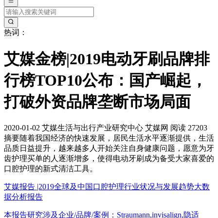
热词：
艾媒金榜|2019电动牙刷品牌排
行榜TOP10公布：国产崛起，
打破外资品牌垄断市场局面
2020-01-02
艾媒生活与出行产业研究中心
艾媒网
阅读 27203
摘要
随着我国经济的快速发展，居民生活水平逐渐提供，生活
品质日益提升，越来越多人开始关注自身健康问题，愿意为牙
齿护理买单的人逐渐增多，使得电动牙刷成为备受大家喜爱的
口腔护理的新式清洁工具。
艾媒报告 |2019全球及中国口腔护理行业状况与发展趋势大数
据分析报告
本报告研究涉及企业/品牌/案例：Straumann,invisalign,隐适