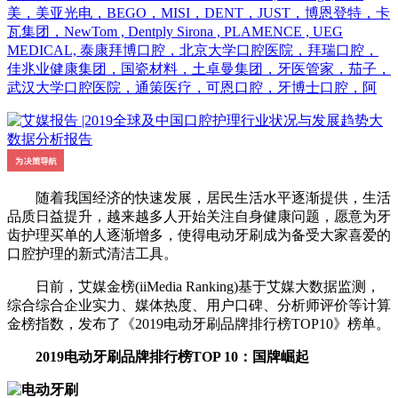
美，美亚光电，BEGO，MISI，DENT，JUST，博恩登特，卡
瓦集团，NewTom , Dentply Sirona , PLAMENCE , UEG
MEDICAL, 泰康拜博口腔，北京大学口腔医院，拜瑞口腔，
佳兆业健康集团，国瓷材料，土卓曼集团，牙医管家，茄子，
武汉大学口腔医院，通策医疗，可恩口腔，牙博士口腔，阿
随着我国经济的快速发展，居民生活水平逐渐提供，生活
品质日益提升，越来越多人开始关注自身健康问题，愿意为牙
齿护理买单的人逐渐增多，使得电动牙刷成为备受大家喜爱的
口腔护理的新式清洁工具。
日前，艾媒金榜(iiMedia Ranking)基于艾媒大数据监测，
综合综合企业实力、媒体热度、用户口碑、分析师评价等计算
金榜指数，发布了《2019电动牙刷品牌排行榜TOP10》榜单。
2019电动牙刷品牌排行榜TOP 10：国牌崛起