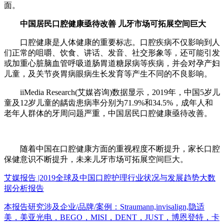
面。
中国居民口腔健康亟待改善 儿牙市场可拓展空间巨大
口腔健康是人体健康的重要标志。口腔疾病不仅影响到人
们正常的咀嚼、饮食、讲话、发音、社交形象等，还可能引发
或加重心脏脑血管呼吸道肠胃道糖尿病等疾病，并会对孕产妇
儿童，及关节炎胃病眼病生长发育等产生不同的不良影响。
iiMedia Research(艾媒咨询)数据显示，2019年，中国5岁儿
童及12岁儿童的龋齿患病率分别为71.9%和34.5%，成年人和
老年人群体的牙周问题严重，中国居民口腔健康亟待改善。
随着中国在口腔健康方面的重视程度不断提升，家长口腔
保健意识不断提升，未来儿牙市场可拓展空间巨大。
艾媒报告 |2019全球及中国口腔护理行业状况与发展趋势大数
据分析报告
本报告研究涉及企业/品牌/案例：Straumann,invisalign,隐适
美，美亚光电，BEGO，MISI，DENT，JUST，博恩登特，卡