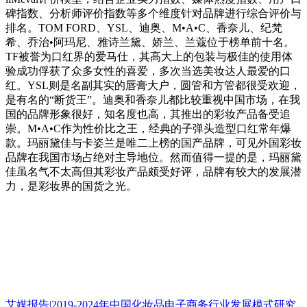
碑指数、分析师评价指数等多个维度针对品牌进行综合评价与
排名。TOM FORD、YSL、迪奥、M•A•C、香奈儿、纪梵
希、乔治•阿玛尼、雅诗兰黛、娇兰、兰蔻位于榜单前十名。
TF被誉为口红界的爱马仕，其高大上的包装与极佳的使用体
验成功俘获了众多女性的喜爱，多次当选美妆达人最爱的口
红。YSL则是名副其实的唇膏大户，圆管和方管都很受欢迎，
是有名的“断货王”。迪奥和香奈儿都比较重视中国市场，在我
国的品牌形象很好，知名度也高，其推出的彩妆产品备受追
崇。M•A•C作为性价比之王，经典的子弹头造型口红常年爆
款。玛丽黛佳与卡姿兰是唯二上榜的国产品牌，可见外国彩妆
品牌在我国市场占绝对主导地位。然而值得一提的是，玛丽黛
佳虽名气不太高但其彩妆产品颇受好评，品牌有较大的发展潜
力，是彩妆界的国货之光。
艾媒报告|2019-2024年中国化妆品电子商务行业发展模式研究