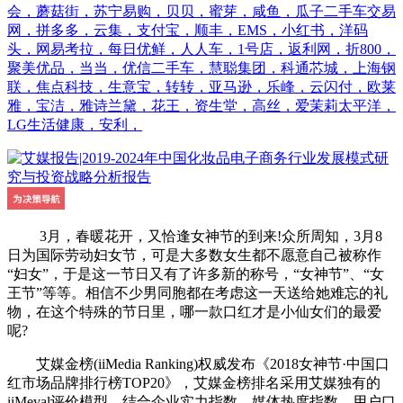
会，蘑菇街，苏宁易购，贝贝，蜜芽，咸鱼，瓜子二手车交易
网，拼多多，云集，支付宝，顺丰，EMS，小红书，洋码
头，网易考拉，每日优鲜，人人车，1号店，返利网，折800，
聚美优品，当当，优信二手车，慧聪集团，科通芯城，上海钢
联，焦点科技，生意宝，转转，亚马逊，乐峰，云闪付，欧莱
雅，宝洁，雅诗兰黛，花王，资生堂，高丝，爱茉莉太平洋，
LG生活健康，安利，
3月，春暖花开，又恰逢女神节的到来!众所周知，3月8
日为国际劳动妇女节，可是大多数女生都不愿意自己被称作
“妇女”，于是这一节日又有了许多新的称号，“女神节”、“女
王节”等等。相信不少男同胞都在考虑这一天送给她难忘的礼
物，在这个特殊的节日里，哪一款口红才是小仙女们的最爱
呢?
艾媒金榜(iiMedia Ranking)权威发布《2018女神节·中国口
红市场品牌排行榜TOP20》，艾媒金榜排名采用艾媒独有的
iiMeval评价模型，结合企业实力指数、媒体热度指数、用户口