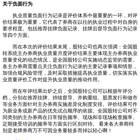
关于负面行为
执业质量负面行为记录是评价体系中最重要的一环，对评
价结果极为重要，它代表了券商在以往的执业过程中对自身的
要求程度。包括推荐挂牌负面记录、挂牌后督导负面行为记录
等四个方面。
而在本次的评价结果末尾，股转公司也再次强调：全国股
转系统主办券商执业质量月度评价结果主要体现主办券商执业
质量变化的动态情况，是全国股转公司实施动态监管的需要。
各主办券商需重点关注负面行为记录的主要记录事项和情形，
加强合规风险管理，及时采取措施提高执业质量，切实落实执
业质量评价工作对提升执业质量的推动作用。
而在年评结果出炉之后，全国股转公司可以根据年评分
档，分别在推荐挂牌、持续督导、并购重组、股票发行和做市
等业务方面针对主办券商实施差异化制度安排。评价结果可作
为新业务或新产品的优先试点顺序的依据。全国股转公司对不
同类别的主办券商在日常报告频率、现场和非现场检查频率、
定期接受培训的频率等方面实行区别对待。
看来各大券商特
别是老牌券商万不可因业务量较多而掉以轻心啊！