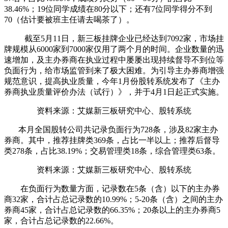
38.46%；19位同学成绩在80分以下；还有7位同学得分不到
70（估计要被班主任请去喝茶了）。
截至5月11日，新三板挂牌企业已经达到7092家，市场挂
牌规模从6000家到7000家仅用了两个月的时间。企业数量的迅
速增加，及主办券商在执业过程中屡屡出现持续督导不到位等
负面行为，给市场监管到来了极大困难。为引导主办券商增强
规范意识，提高执业质量，今年1月份股转系统发布了《主办
券商执业质量评价办法（试行）》，并于4月1日起正式实施。
资料来源：艾媒新三板研究中心、股转系统
本月全国股转公司共记录负面行为728条，涉及82家主办
券商。其中，推荐挂牌类369条，占比一半以上；推荐后督导
类278条，占比38.19%；交易管理类18条，综合管理类63条。
资料来源：艾媒新三板研究中心、股转系统
在负面行为数量方面，记录数在5条（含）以下的主办券
商32家，合计占总记录数的10.99%；5-20条（含）之间的主办
券商45家，合计占总记录数的66.35%；20条以上的主办券商5
家，合计占总记录数的22.66%。