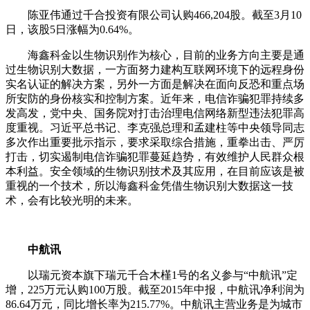
陈亚伟通过千合投资有限公司认购466,204股。截至3月10
日，该股5日涨幅为0.64%。
海鑫科金以生物识别作为核心，目前的业务方向主要是通
过生物识别大数据，一方面努力建构互联网环境下的远程身份
实名认证的解决方案，另外一方面是解决在面向反恐和重点场
所安防的身份核实和控制方案。近年来，电信诈骗犯罪持续多
发高发，党中央、国务院对打击治理电信网络新型违法犯罪高
度重视。习近平总书记、李克强总理和孟建柱等中央领导同志
多次作出重要批示指示，要求采取综合措施，重拳出击、严厉
打击，切实遏制电信诈骗犯罪蔓延趋势，有效维护人民群众根
本利益。安全领域的生物识别技术及其应用，在目前应该是被
重视的一个技术，所以海鑫科金凭借生物识别大数据这一技
术，会有比较光明的未来。
中航讯
以瑞元资本旗下瑞元千合木槿1号的名义参与“中航讯”定
增，225万元认购100万股。截至2015年中报，中航讯净利润为
86.64万元，同比增长率为215.77%。中航讯主营业务是为城市