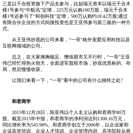
三是以千合投资旗下产品去参与，比如瑞元资本以瑞元千合木
槿1号参与“中航讯”定增，225万元认购100万股，瑞元千合木
槿1号还参与了“和创科技”定增，500万认购约18.42万股;通过
有限合伙企业的方式间接投资也是王亚伟参与新三板的一种方
式。
从王亚伟抄底的公司来看，“一哥”格外宠爱应用科技以及
互联网领域的公司。
总之，在大家捶胸顿足、懊恼股市又不行时，“一哥”王亚
伟已经忙得热火朝天，全面进军股权市场，抄底优质标的、布
局，然后慢慢收获。
让我们来看一下，“一哥”看中的公司有什么独特之处?
和君商学
2015年12月28日，陈亚伟以个人名义认购和君商学80万
股。截至2015年中报，和君商学的净利润达到1308.16万元，
同比增长率为545.98%。和君商学创立于2006年，以企业家和
企业高管培训、企业人才培训、企业管理内训、高等院校从商