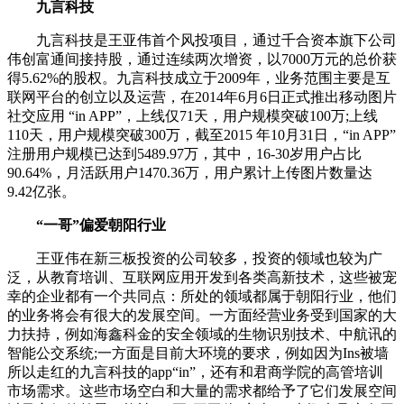
九言科技
九言科技是王亚伟首个风投项目，通过千合资本旗下公司
伟创富通间接持股，通过连续两次增资，以7000万元的总价获
得5.62%的股权。九言科技成立于2009年，业务范围主要是互
联网平台的创立以及运营，在2014年6月6日正式推出移动图片
社交应用 “in APP”，上线仅71天，用户规模突破100万;上线
110天，用户规模突破300万，截至2015 年10月31日，“in APP”
注册用户规模已达到5489.97万，其中，16-30岁用户占比
90.64%，月活跃用户1470.36万，用户累计上传图片数量达
9.42亿张。
“一哥”偏爱朝阳行业
王亚伟在新三板投资的公司较多，投资的领域也较为广
泛，从教育培训、互联网应用开发到各类高新技术，这些被宠
幸的企业都有一个共同点：所处的领域都属于朝阳行业，他们
的业务将会有很大的发展空间。一方面经营业务受到国家的大
力扶持，例如海鑫科金的安全领域的生物识别技术、中航讯的
智能公交系统;一方面是目前大环境的要求，例如因为Ins被墙
所以走红的九言科技的app“in”，还有和君商学院的高管培训
市场需求。这些市场空白和大量的需求都给予了它们发展空间