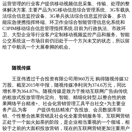
运营管理的行业客户提供移动视频信息采集、传输、处理的整
体解决方案. 主要产品为3G移动信息综合管理系统、3G车载执
法综合信息监控设备、3G单兵执法综合信息监控设备、多功
能应急便携指挥终端、环卫作业综合智能管理信息化系统和
C3PIM移动综合信息管理指挥系统.目前为行政执法、市政环
卫、大型企业等行业客户定制移动视频监控产品和服务。智能
公交系统这一市场目前仍旧处于一个方兴未艾的状态，所以留
给了中航讯一个大展拳脚的机会。
随视传媒
王亚伟透过千合投资有限公司用960万元 购得随视传媒32
万股。截至2015年中报，随视传媒净利润为374.6万元，同比
增长率为364.87%。随视传媒是致力于推动互联网广告由传统
的粗放式投放管理向定向、智能、精细化转型,以整合性的效
果网络平台精准+、社会化营销管理工具平台社交+为主要业
务产品,为客 户提供包括精准广告投放、会员数据库营
销、个性整合效果营销及社会化全案营销服务等。互联网营销
正处于一个如火如荼的阶段，是企业相当重视的一个领域，相
较于之前的大面积投放营销，现在的互联网营销更加注重用户