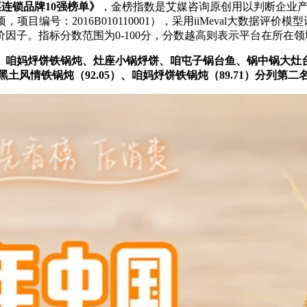
菜连锁品牌10强榜单》
，金榜指数是艾媒咨询原创用以判断企业产
项目编号：2016B010110001），采用iiMeval大数据
因子。指标分数范围为0-100分，分数越高则表示平台在所在
、咱妈烀饼铁锅炖、灶座小锅烀饼、咱屯子锅台鱼、锅中锅大灶
黑土风情铁锅炖（92.05）、咱妈烀饼铁锅炖（89.71）分列第