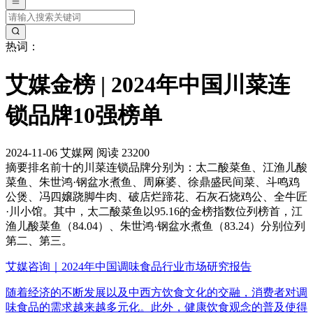
热词：
艾媒金榜 | 2024年中国川菜连
锁品牌10强榜单
2024-11-06
艾媒网
阅读 23200
摘要
排名前十的川菜连锁品牌分别为：太二酸菜鱼、江渔儿酸
菜鱼、朱世鸿·钢盆水煮鱼、周麻婆、徐鼎盛民间菜、斗鸣鸡
公煲、冯四嬢跷脚牛肉、破店烂蹄花、石灰石烧鸡公、全牛匠
·川小馆。其中，太二酸菜鱼以95.16的金榜指数位列榜首，江
渔儿酸菜鱼（84.04）、朱世鸿·钢盆水煮鱼（83.24）分别位列
第二、第三。
艾媒咨询｜2024年中国调味食品行业市场研究报告
随着经济的不断发展以及中西方饮食文化的交融，消费者对调
味食品的需求越来越多元化。此外，健康饮食观念的普及使得