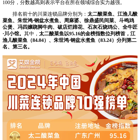
100分，分数越高则表示平台在所在领域综合实力越强。
排名前十的川菜连锁品牌分别为：
太二酸菜鱼、江渔儿酸
菜鱼、朱世鸿·钢盆水煮鱼、周麻婆、徐鼎盛民间菜、斗鸣鸡
公煲、冯四嬢跷脚牛肉、破店烂蹄花、石灰石烧鸡公、全牛匠
·川小馆。
其中，
太二酸菜鱼以95.16的金榜指数位列榜首，江
渔儿酸菜鱼（84.04）、朱世鸿·钢盆水煮鱼（83.24）分列第二
名、第三名。