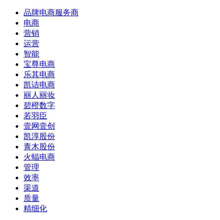
品牌电商服务商
电商
营销
运营
智能
宝尊电商
乐其电商
凯诘电商
丽人丽妆
碧橙数字
若羽臣
壹网壹创
凯淳股份
青木股份
火蝠电商
管理
效率
渠道
质量
精细化