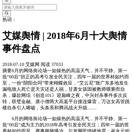
热词：
艾媒舆情 | 2018年6月十大舆情
事件盘点
2018-07-10
艾媒网
阅读 37033
摘要
6月的网络舆论场一如燥热的高温天气，并不平静。第一
批“00后”担正的高考引发全民关注，四年一届的世界杯如约而
至，一份“阴阳合同”带来蝴蝶效应，“艾云尼”致广东多地发生
漏电致人死亡是天灾还是人祸，甘肃女孩因被教师猥亵而自
杀，爆款网综《创造101》迎巅峰之夜，中兴封杀事件多次反
转，联璧金融、唐小僧两大高返平台接连爆雷，万达女高管跳
楼自杀引人唏嘘，头条系和腾讯战火升级……
6月的网络舆论场一如燥热的高温天气，并不平静。第一
批“00后”成为主力的2018年高考引发全民关注；四年一届的世
界杯如约而至，赛事频频爆冷，引发网民情绪地震；崔永元的