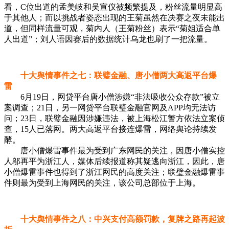
看，C位出道的孟美岐和吴宣仪被频繁提及，粉丝流量明显高
于其他人；而以挑战者姿态出现的王菊虽然在决赛之夜未能出
道，但同样流量可观，菊内人（王菊粉丝）表示“菊姐适合单
人出道”；刘人语因赛后的数据统计乌龙也刷了一把流量。
十大舆情事件之七：联璧金融、唐小僧两大高返平台爆
雷
6月19日，网贷平台唐小僧涉嫌“非法吸收公众存款”被立
案调查；21日，另一网贷平台联璧金融官网及APP均无法访
问；23日，联璧金融因涉嫌违法，被上海松江警方依法立案侦
查，15人已落网。两大高返平台接连爆雷，网络舆论持续发
酵。
唐小僧爆雷事件最为受到广东网民的关注，因唐小僧实控
人邬再平为浙江人，媒体后续报道称其疑逃向浙江，因此，唐
小僧爆雷事件也得到了浙江网民的高度关注；联璧金融爆雷事
件则最为受到上海网民的关注，该公司总部位于上海。
十大舆情事件之八：中兴支付高额罚款，复牌之路再起波