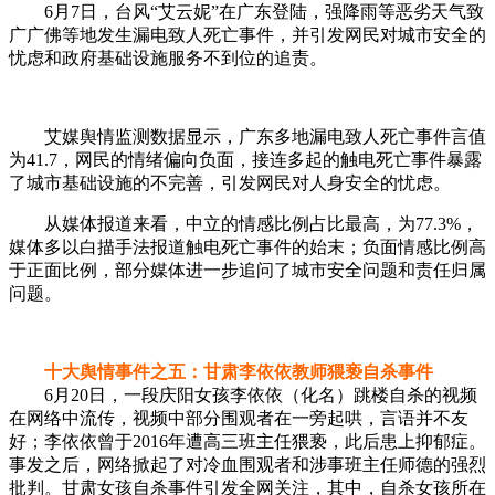
6月7日，台风“艾云妮”在广东登陆，强降雨等恶劣天气致
广广佛等地发生漏电致人死亡事件，并引发网民对城市安全的
忧虑和政府基础设施服务不到位的追责。
艾媒舆情监测数据显示，广东多地漏电致人死亡事件言值
为41.7，网民的情绪偏向负面，接连多起的触电死亡事件暴露
了城市基础设施的不完善，引发网民对人身安全的忧虑。
从媒体报道来看，中立的情感比例占比最高，为77.3%，
媒体多以白描手法报道触电死亡事件的始末；负面情感比例高
于正面比例，部分媒体进一步追问了城市安全问题和责任归属
问题。
十大舆情事件之五：甘肃李依依教师猥亵自杀事件
6月20日，一段庆阳女孩李依依（化名）跳楼自杀的视频
在网络中流传，视频中部分围观者在一旁起哄，言语并不友
好；李依依曾于2016年遭高三班主任猥亵，此后患上抑郁症。
事发之后，网络掀起了对冷血围观者和涉事班主任师德的强烈
批判。甘肃女孩自杀事件引发全网关注，其中，自杀女孩所在