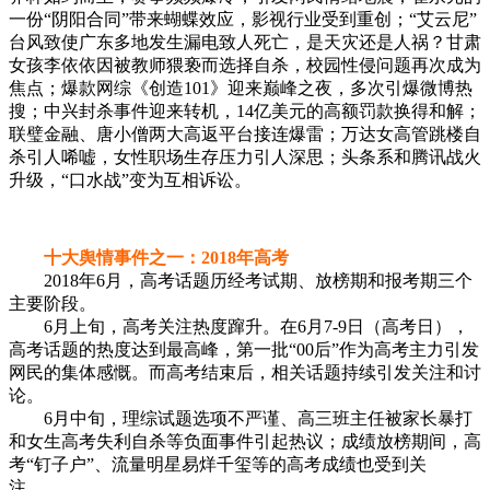
一份“阴阳合同”带来蝴蝶效应，影视行业受到重创；“艾云尼”
台风致使广东多地发生漏电致人死亡，是天灾还是人祸？甘肃
女孩李依依因被教师猥亵而选择自杀，校园性侵问题再次成为
焦点；爆款网综《创造101》迎来巅峰之夜，多次引爆微博热
搜；中兴封杀事件迎来转机，14亿美元的高额罚款换得和解；
联璧金融、唐小僧两大高返平台接连爆雷；万达女高管跳楼自
杀引人唏嘘，女性职场生存压力引人深思；头条系和腾讯战火
升级，“口水战”变为互相诉讼。
十大舆情事件之一：2018年高考
2018年6月，高考话题历经考试期、放榜期和报考期三个
主要阶段。
6月上旬，高考关注热度蹿升。在6月7-9日（高考日），
高考话题的热度达到最高峰，第一批“00后”作为高考主力引发
网民的集体感慨。而高考结束后，相关话题持续引发关注和讨
论。
6月中旬，理综试题选项不严谨、高三班主任被家长暴打
和女生高考失利自杀等负面事件引起热议；成绩放榜期间，高
考“钉子户”、流量明星易烊千玺等的高考成绩也受到关
注。