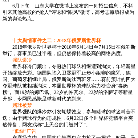
6月下旬，山东大学在微博上发布的一则招生信息，不料
引来其他高校的“抢人”评论和“跟风”微博，高考志愿填报成为
新的舆论热点。
十大舆情事件之二：2018年俄罗斯世界杯
2018年俄罗斯世界杯于2018年6月14日至7月15日在俄罗斯
举行，赛事虽已过半程，但仍然保持着较高的网络热度。
强队爆冷
世界杯冷门频出，夺冠热门球队相继遭到淘汰，年轻新星
开始绽放光彩。德国队陷入卫冕冠军止步小组赛的魔咒，德
国、葡萄牙相继出局，俄罗斯淘汰西班牙……赛前预计的四大
夺冠球队被相继淘汰，本届世界杯的球队实力榜变身“毒奶
榜”。而19岁的姆巴佩、22岁的帕瓦尔、22岁的洛萨诺等新星
升起，令网民感慨足球新时代的到来。
赌球被禁
世界强队的爆冷亦引发蝴蝶效应，参与赌球的球迷叫苦不
迭；由于赌球行为的违规性，6月22日多个世界杯竞猜平台突
然停售，网友戏称“上天台的门被封了”。
“低级”广告
在赛场之内，中国的广告商也实力抢了一把戏。知乎、马