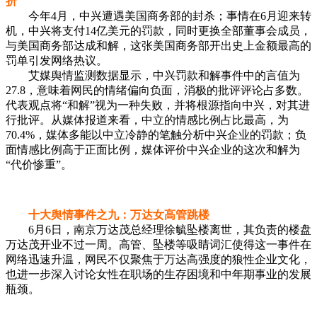
折
今年4月，中兴遭遇美国商务部的封杀；事情在6月迎来转
机，中兴将支付14亿美元的罚款，同时更换全部董事会成员，
与美国商务部达成和解，这张美国商务部开出史上金额最高的
罚单引发网络热议。
艾媒舆情监测数据显示，中兴罚款和解事件中的言值为
27.8，意味着网民的情绪偏向负面，消极的批评评论占多数。
代表观点将“和解”视为一种失败，并将根源指向中兴，对其进
行批评。从媒体报道来看，中立的情感比例占比最高，为
70.4%，媒体多能以中立冷静的笔触分析中兴企业的罚款；负
面情感比例高于正面比例，媒体评价中兴企业的这次和解为
“代价惨重”。
十大舆情事件之九：万达女高管跳楼
6月6日，南京万达茂总经理徐毓坠楼离世，其负责的楼盘
万达茂开业不过一周。高管、坠楼等吸睛词汇使得这一事件在
网络迅速升温，网民不仅聚焦于万达高强度的狼性企业文化，
也进一步深入讨论女性在职场的生存困境和中年期事业的发展
瓶颈。