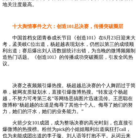
地关注度最高。
十大舆情事件之六：创造101总决赛，传播突破圈层
中国首档女团青春成长节目《创造101》在6月23日迎来大
考，孟美岐C位出道，杨超越表现划水，仍然以第三的成绩顺
利出道；赛后爆出刘人语数据统计出错，为当晚的微博频频制
造热门话题。《创造101》的传播成功突破圈层，引发全民热
议。
决赛之夜频频引爆热搜。杨超越总决赛的个人舞蹈过于简
单，被网友质疑划水，直接引爆微博热搜。“转发这个杨超
越，不努力可考第三名”等网络恶搞图片迅速流传。王思聪在
微博称“杨超越的出道是侮辱了其他十个人。侮辱了她们的努
力，她们的汗水，她们的业务能力。”
火箭少女101成团，成为整场决赛的高光时刻，也直接引
爆微博的热搜榜。粉丝为pick的小姐姐顺利出道疯狂打call，
也为未能成团出道的李子璇、刘人语等打抱不平。从词云来