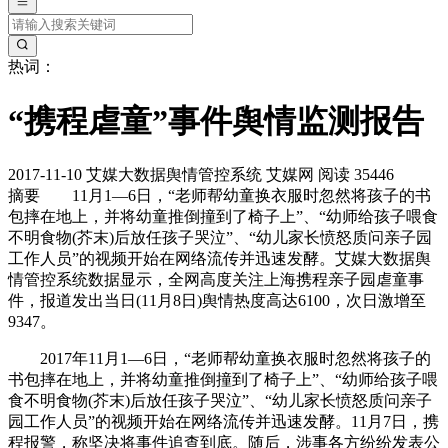
热词：
“携程虐童”事件舆情监测报告
2017-11-10
艾媒大数据舆情管控系统
艾媒网
阅读 35446
摘要
11月1—6日，“老师帮幼童换衣服时忽然将孩子的书
包摔在地上，并将幼童推倒撞到了椅子上”、“幼师给孩子喂食
不明食物(芥末)后放任孩子哭泣”、“幼儿家长愤怒质问亲子园
工作人员”的视频开始在网络流传并迅速发酵。艾媒大数据舆
情管控系统数据显示，全网高度关注上海携程亲子园虐童事
件，报道发出当日(11月8日)舆情热度高达6100，次日激增至
9347。
2017年11月1—6日，“老师帮幼童换衣服时忽然将孩子的
书包摔在地上，并将幼童推倒撞到了椅子上”、“幼师给孩子喂
食不明食物(芥末)后放任孩子哭泣”、“幼儿家长愤怒质问亲子
园工作人员”的视频开始在网络流传并迅速发酵。11月7日，携
程报警，称坚决将事件追查到底。随后，涉事各方纷纷发表公