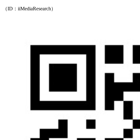
（ID：iiMediaResearch）