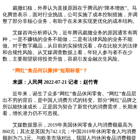
裁撤幻核，外界认为直接原因在于腾讯的“降本增效”。马
化腾曾表示，面对行业挑战，公司实施了成本控制措施，并调
整了部分非核心业务，有助于在未来实现更优化的成本结构。
艾媒咨询分析师认为，近年腾讯裁撤业务的原因通常有两
种，一是不赚钱的业务不能做，二是有法律风险的业务不能
做。对于数字藏品，从目前的实操情况看，存在比较大的法律
和合规性风险。从艾媒调查数据上看，年轻人参与者不在少
数，主要期望获得投资升值，容易引发金融次生风险。
“网红”食品何以撕掉“短期标签”？
来源：人民网 2022-07-21 记者：赵竹青
近年来，诞生了众多“网红”食品休闲零食。“网红”食品层
出不穷的背后，是中国人消费方式的转变。部分“网红”品牌之
所以能快速成长，正是因为契合了新世代的消费需求，长期来
看，增长潜力仍不可忽视。
艾媒数据显示，2019年美国休闲零食人均消费额最高为
860元；其次是英国为742.1元；中国2019年休闲零食人均消费
额则为75.3元。与欧美市场对比，我国人均休闲食品消费额提