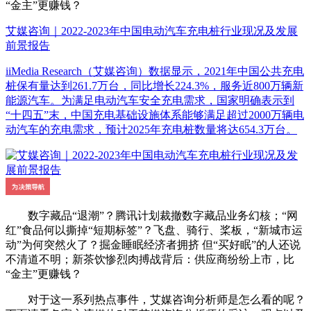
“金主”更赚钱？
艾媒咨询｜2022-2023年中国电动汽车充电桩行业现况及发展
前景报告
iiMedia Research（艾媒咨询）数据显示，2021年中国公共充电
桩保有量达到261.7万台，同比增长224.3%，服务近800万辆新
能源汽车。为满足电动汽车安全充电需求，国家明确表示到
“十四五”末，中国充电基础设施体系能够满足超过2000万辆电
动汽车的充电需求，预计2025年充电桩数量将达654.3万台。
数字藏品“退潮”？腾讯计划裁撤数字藏品业务幻核；“网
红”食品何以撕掉“短期标签”？飞盘、骑行、桨板，“新城市运
动”为何突然火了？掘金睡眠经济者拥挤 但“买好眠”的人还说
不清道不明；新茶饮惨烈肉搏战背后：供应商纷纷上市，比
“金主”更赚钱？
对于这一系列热点事件，艾媒咨询分析师是怎么看的呢？