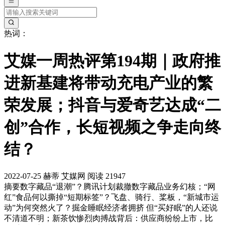
热词：
艾媒一周热评第194期｜政府推
进新基建将带动充电产业的繁
荣发展；抖音与爱奇艺达成“二
创”合作，长短视频之争走向终
结？
2022-07-25
赫蒂
艾媒网
阅读 21947
摘要
数字藏品“退潮”？腾讯计划裁撤数字藏品业务幻核；“网
红”食品何以撕掉“短期标签”？飞盘、骑行、桨板，“新城市运
动”为何突然火了？掘金睡眠经济者拥挤 但“买好眠”的人还说
不清道不明；新茶饮惨烈肉搏战背后：供应商纷纷上市，比