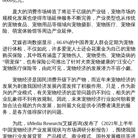
6000亿元。
庞大的消费市场铸造了将近千亿级的产业链，宠物市场的
规模化发展也使得市场延伸服务不断完善，产业类型也从传统
的宠物食品、宠物用品等领域向宠物摄影、宠物医疗、宠物保
险、萌宠体验馆等周边产业延伸。
艾媒咨询数据显示，66.6%的中国养宠人群会定期为宠物
进行体检，不仅如此，许多爱宠人士还会花重金为自己的宠物
购买保险，其中既有涵盖了宠物伤人、宠物受伤、宠物染病的
“萌宠保”，也有保险公司推出了针对犬类宠物健康的“汪安心”
宠物医疗保险等，由此可见，宠物经济的发展潜力不容小觑。
宠物经济是国民消费升级下的产物，而近年来宠物经济的
发展为刺激我国经济发展内需发挥了积极作用。只是，作为新
兴的产业模式，有关宠物经济的监管问题仍不到位，相关的产
业乱象得不到有效规制。因此，未来宠物经济行业如何朝着更
加合法合规的方向发展，如何最大化提供令消费者满意的服
务，是各方值得探讨的问题。
为此，iiMedia Research(艾媒咨询)发布了《2021年上半年
中国宠物经济产业发展现状与市场调研分析报告》，围绕我国
宠物行业发展背景、产品模式、商业模式、国外发展概括等进