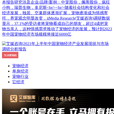
本报告研究涉及企业/品牌/案例：中宠股份，佩蒂股份，疯狂
小狗，瑞普生物，多尼斯<br/><br/>随着社会结构变化和社会
经济发展，独居、空巢群体逐渐扩展，宠物逐渐成为情感寄
托，养宠观念明显改变，iiMedia Research(艾媒咨询)调研数据
显示，37.1%的受访者将宠物看成自己的朋友，超过4成把宠
物当亲人，这种情感需求推动了宠物经济的发展，预计到2023
年中国宠物经济市场规模将接近6000亿
宠物经济
单身经济
宠物行业
它经济