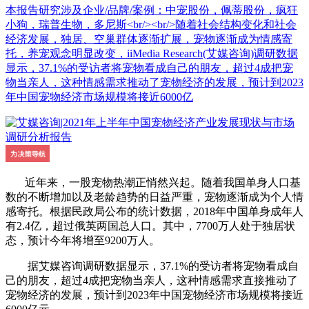
本报告研究涉及企业/品牌/案例：中宠股份，佩蒂股份，疯狂
小狗，瑞普生物，多尼斯<br/><br/>随着社会结构变化和社会
经济发展，独居、空巢群体逐渐扩展，宠物逐渐成为情感寄
托，养宠观念明显改变，iiMedia Research(艾媒咨询)调研数据
显示，37.1%的受访者将宠物看成自己的朋友，超过4成把宠
物当亲人，这种情感需求推动了宠物经济的发展，预计到2023
年中国宠物经济市场规模将接近6000亿
近年来，一股宠物热潮正悄然兴起。随着我国单身人口基
数的不断增加以及老龄趋势的日益严重，宠物逐渐成为个人情
感寄托。根据民政局公布的统计数据，2018年中国单身成年人
有2.4亿，超过俄英两国总人口。其中，7700万人处于独居状
态，预计今年将增至9200万人。
据艾媒咨询调研数据显示，37.1%的受访者将宠物看成自
己的朋友，超过4成把宠物当亲人，这种情感需求直接推动了
宠物经济的发展，预计到2023年中国宠物经济市场规模将接近