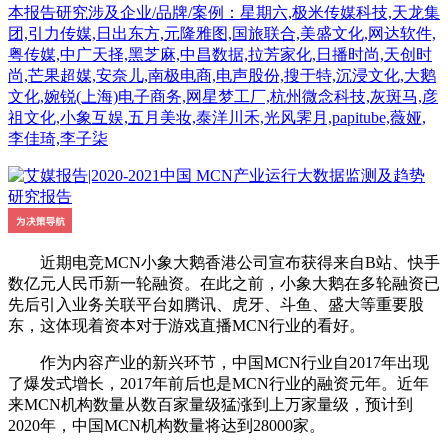
本报告研究涉及企业/品牌/案例：星期六,极米传媒科技,天龙集
团,引力传媒,日出东方,元隆雅图,国旅联合,美盛文化,网达软件,
粤传媒,中广天择,黑芝麻,中昌数据,拉芳家化,日播时尚,天创时
尚,芒果超媒,安奈儿,南极电商,电声股份,搜于特,沉浸文化,大鹅
文化,婉锐(上海)电子商务,网星梦工厂,杭州微念科技,灰斑马,彦
祖文化,小象互娱,五月美妆,泰洋川禾,光风霁月,papitube,薇娅,
李佳琦,李子柒
近期电竞MCN小象大鹅香港公司宣布获得来自B站、快手
数亿元人民币新一轮融资。在此之前，小象大鹅在多轮融资已
先后引入业务关联平台如腾讯、虎牙、斗鱼、盛大等重要股
东，这体现着资本对于游戏直播MCN行业的看好。
作为内容产业的新兴环节，中国MCN行业自2017年出现
了爆发式增长，2017年前后也是MCN行业的融资元年。近年
来MCN机构数量从数百家量级猛涨到上万家量级，预计到
2020年，中国MCN机构数量将达到28000家。