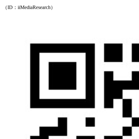
（ID：iiMediaResearch）