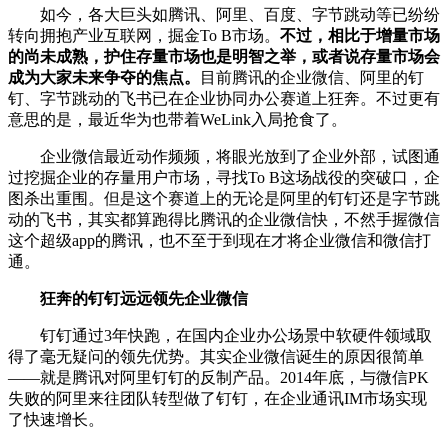
如今，各大巨头如腾讯、阿里、百度、字节跳动等已纷纷
转向拥抱产业互联网，掘金To B市场。
不过，相比于增量市场
的尚未成熟，护住存量市场也是明智之举，或者说存量市场会
成为大家未来争夺的焦点。
目前腾讯的企业微信、阿里的钉
钉、字节跳动的飞书已在企业协同办公赛道上狂奔。不过更有
意思的是，最近华为也带着WeLink入局抢食了。
企业微信最近动作频频，将眼光放到了企业外部，试图通
过挖掘企业的存量用户市场，寻找To B这场战役的突破口，企
图杀出重围。但是这个赛道上的无论是阿里的钉钉还是字节跳
动的飞书，其实都算跑得比腾讯的企业微信快，不然手握微信
这个超级app的腾讯，也不至于到现在才将企业微信和微信打
通。
狂奔的钉钉远远领先企业微信
钉钉通过3年快跑，在国内企业办公场景中软硬件领域取
得了毫无疑问的领先优势。其实企业微信诞生的原因很简单
——就是腾讯对阿里钉钉的反制产品。2014年底，与微信PK
失败的阿里来往团队转型做了钉钉，在企业通讯IM市场实现
了快速增长。