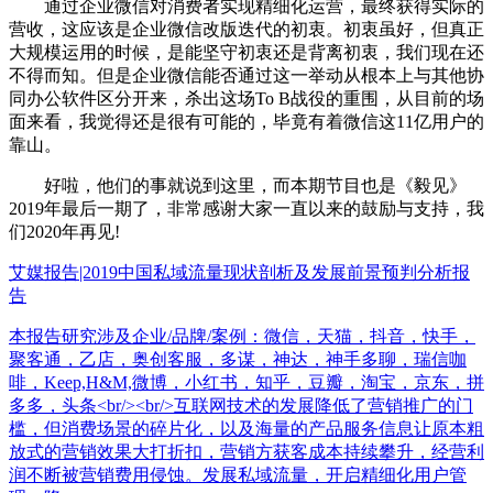
通过企业微信对消费者实现精细化运营，最终获得实际的
营收，这应该是企业微信改版迭代的初衷。初衷虽好，但真正
大规模运用的时候，是能坚守初衷还是背离初衷，我们现在还
不得而知。但是企业微信能否通过这一举动从根本上与其他协
同办公软件区分开来，杀出这场To B战役的重围，从目前的场
面来看，我觉得还是很有可能的，毕竟有着微信这11亿用户的
靠山。
好啦，他们的事就说到这里，而本期节目也是《毅见》
2019年最后一期了，非常感谢大家一直以来的鼓励与支持，我
们2020年再见!
艾媒报告|2019中国私域流量现状剖析及发展前景预判分析报
告
本报告研究涉及企业/品牌/案例：微信，天猫，抖音，快手，
聚客通，乙店，奥创客服，多谋，神达，神手多聊，瑞信咖
啡，Keep,H&M,微博，小红书，知乎，豆瓣，淘宝，京东，拼
多多，头条<br/><br/>互联网技术的发展降低了营销推广的门
槛，但消费场景的碎片化，以及海量的产品服务信息让原本粗
放式的营销效果大打折扣，营销方获客成本持续攀升，经营利
润不断被营销费用侵蚀。发展私域流量，开启精细化用户管