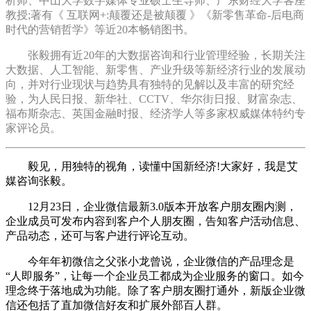
析师、中山大学数字媒体专业硕士生导师、广东财经大学客座
教授;著有《 互联网+:颠覆还是被颠覆 》《新零售革命-后电商
时代的营销哲学》等近20本畅销图书。
张毅拥有近20年的大数据咨询和行业管理经验，长期关注
大数据、人工智能、新零售、产业升级等新经济行业的发展动
向，并对行业现状与趋势具有独特的见解以及丰富的研究经
验，为人民日报、新华社、CCTV、华尔街日报、财富杂志、
福布斯杂志、英国金融时报、经济学人等多家权威媒体特约专
家评论员。
毅见，用独特的视角，读懂中国新经济!大家好，我是艾
媒咨询张毅。
12月23日，企业微信最新3.0版本开放客户朋友圈内测，
企业成员可发布内容到客户个人朋友圈，告知客户活动信息、
产品动态，还可与客户进行评论互动。
今年年初微信之父张小龙曾说，企业微信的产品理念是
“人即服务”，让每一个企业员工都成为企业服务的窗口。如今
理念终于落地成为功能。除了客户朋友圈打通外，新版企业微
信还包括了直加微信好友和扩展外部百人群。