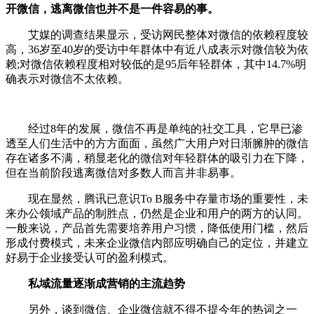
开微信，逃离微信也并不是一件容易的事。
艾媒的调查结果显示，受访网民整体对微信的依赖程度较
高，36岁至40岁的受访中年群体中有近八成表示对微信较为依
赖;对微信依赖程度相对较低的是95后年轻群体，其中14.7%明
确表示对微信不太依赖。
经过8年的发展，微信不再是单纯的社交工具，它早已渗
透至人们生活中的方方面面，虽然广大用户对日渐臃肿的微信
存在诸多不满，稍显老化的微信对年轻群体的吸引力在下降，
但在当前阶段逃离微信对多数人而言并非易事。
现在显然，腾讯已意识To B服务中存量市场的重要性，未
来办公领域产品的制胜点，仍然是企业和用户的两方的认同。
一般来说，产品首先需要培养用户习惯，降低使用门槛，然后
形成付费模式，未来企业微信内部应明确自己的定位，并建立
好易于企业接受认可的盈利模式。
私域流量逐渐成营销的主流趋势
另外，谈到微信、企业微信就不得不提今年的热词之一