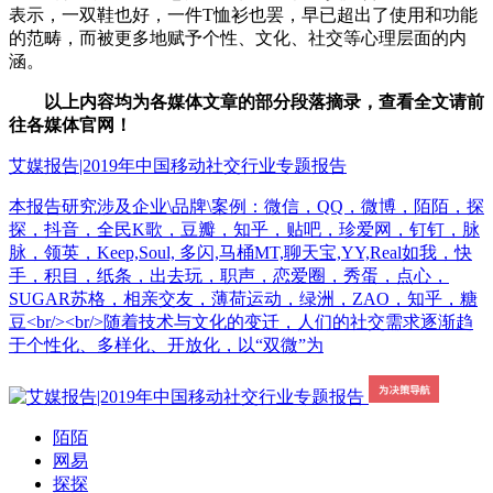
表示，一双鞋也好，一件T恤衫也罢，早已超出了使用和功能
的范畴，而被更多地赋予个性、文化、社交等心理层面的内
涵。
以上内容均为各媒体文章的部分段落摘录，查看全文请前
往各媒体官网！
艾媒报告|2019年中国移动社交行业专题报告
本报告研究涉及企业\品牌\案例：微信，QQ，微博，陌陌，探
探，抖音，全民K歌，豆瓣，知乎，贴吧，珍爱网，钉钉，脉
脉，领英，Keep,Soul, 多闪,马桶MT,聊天宝,YY,Real如我，快
手，积目，纸条，出去玩，职声，恋爱圈，秀蛋，点心，
SUGAR苏格，相亲交友，薄荷运动，绿洲，ZAO，知乎，糖
豆<br/><br/>随着技术与文化的变迁，人们的社交需求逐渐趋
于个性化、多样化、开放化，以“双微”为
陌陌
网易
探探