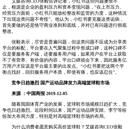
艾媒咨询CEO张毅告诉记者，小红书这些问题屡禁不
止，根源是企业的盈利压力和资本变现问题，“在上市压力、
经营压力面前，小红书只能放松整改和监管的力度，这种情况
下出现这类问题不奇怪”。他认为，小红书要克服这类诟病，
首先要做的还是恪守商业准则和底线，并对已有问题进行彻底
整改。
张毅表示，尽管是普遍问题，但这类问题不应成为分享类
平台的标配，平台要在人气聚集过程中形成口碑，这种口碑不
仅是要服务客户端，还要服务用户端，如果用户在平台上获取
不了有营养、有价值的内容，平台口碑就会下来，因此服务亿
万用户才应该是平台最主要的出发点。“小红书要把这两个平
衡点找好，回归服务用户本质，即使有痛，也应该忍住”。
竞争日趋激烈 国产运动品牌发力高端篮球鞋市场
来源 ：中国商报 2019-12-05
随着我国体育产业的发展，篮球鞋市场规模日趋扩大，竞
争也日趋激烈。近段时间以来，国产运动品牌安踏、李宁等纷
纷加大布局力度，特别是对高端篮球鞋市场的布局。
为什么消费者愿意购买高价篮球鞋？艾媒咨询CEO张毅