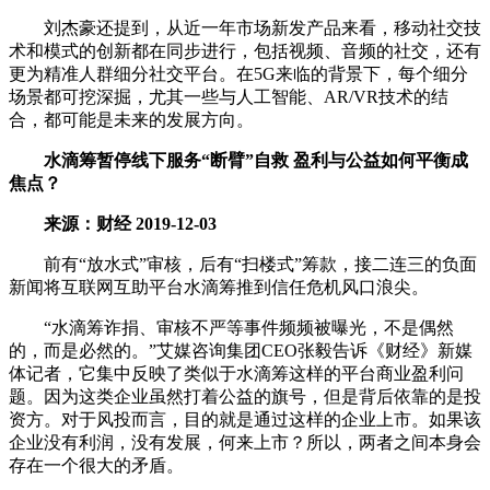
刘杰豪还提到，从近一年市场新发产品来看，移动社交技
术和模式的创新都在同步进行，包括视频、音频的社交，还有
更为精准人群细分社交平台。在5G来临的背景下，每个细分
场景都可挖深掘，尤其一些与人工智能、AR/VR技术的结
合，都可能是未来的发展方向。
水滴筹暂停线下服务“断臂”自救 盈利与公益如何平衡成
焦点？
来源：财经 2019-12-03
前有“放水式”审核，后有“扫楼式”筹款，接二连三的负面
新闻将互联网互助平台水滴筹推到信任危机风口浪尖。
“水滴筹诈捐、审核不严等事件频频被曝光，不是偶然
的，而是必然的。”艾媒咨询集团CEO张毅告诉《财经》新媒
体记者，它集中反映了类似于水滴筹这样的平台商业盈利问
题。因为这类企业虽然打着公益的旗号，但是背后依靠的是投
资方。对于风投而言，目的就是通过这样的企业上市。如果该
企业没有利润，没有发展，何来上市？所以，两者之间本身会
存在一个很大的矛盾。