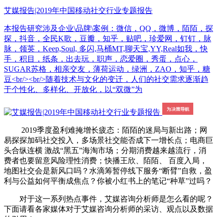
艾媒报告|2019年中国移动社交行业专题报告
本报告研究涉及企业\品牌\案例：微信，QQ，微博，陌陌，探
探，抖音，全民K歌，豆瓣，知乎，贴吧，珍爱网，钉钉，脉
脉，领英，Keep,Soul, 多闪,马桶MT,聊天宝,YY,Real如我，快
手，积目，纸条，出去玩，职声，恋爱圈，秀蛋，点心，
SUGAR苏格，相亲交友，薄荷运动，绿洲，ZAO，知乎，糖
豆<br/><br/>随着技术与文化的变迁，人们的社交需求逐渐趋
于个性化、多样化、开放化，以“双微”为
2019季度盈利难掩增长疲态：陌陌的迷局与新出路；网
易探探加码社交投入，多场景社交能否成下一增长点；电商巨
头合纵连横 激战“黑五”海淘市场；分期消费越来越流行，消
费者也要留意风险理性消费；快播王欣、陌陌、 百度入局，
地图社交会是新风口吗？水滴筹暂停线下服务“断臂”自救，盈
利与公益如何平衡成焦点？你被小红书上的笔记“种草”过吗？
对于这一系列热点事件，艾媒咨询分析师是怎么看的呢？
下面请看各家媒体对于艾媒咨询分析师的采访、观点以及数据