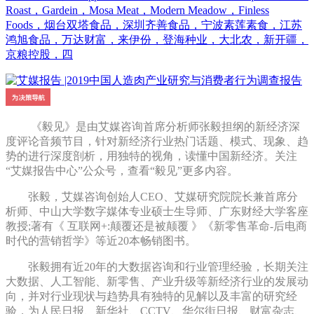
Roast，Gardein，Mosa Meat，Modern Meadow，Finless
Foods，烟台双塔食品，深圳齐善食品，宁波素莲素食，江苏
鸿旭食品，万达财富，来伊份，登海种业，大北农，新开疆，
京粮控股，四
《毅见》是由艾媒咨询首席分析师张毅担纲的新经济深
度评论音频节目，针对新经济行业热门话题、模式、现象、趋
势的进行深度剖析，用独特的视角，读懂中国新经济。关注
“艾媒报告中心”公众号，查看“毅见”更多内容。
张毅，艾媒咨询创始人CEO、艾媒研究院院长兼首席分
析师、中山大学数字媒体专业硕士生导师、广东财经大学客座
教授;著有《 互联网+:颠覆还是被颠覆 》《新零售革命-后电商
时代的营销哲学》等近20本畅销图书。
张毅拥有近20年的大数据咨询和行业管理经验，长期关注
大数据、人工智能、新零售、产业升级等新经济行业的发展动
向，并对行业现状与趋势具有独特的见解以及丰富的研究经
验，为人民日报、新华社、CCTV、华尔街日报、财富杂志、