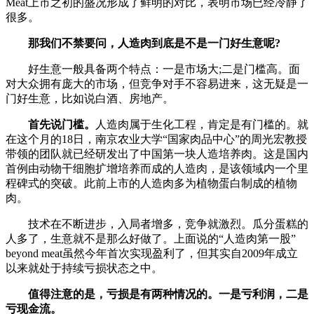
Meat上市之初的盛况形成了鲜明的对比，表明市场已经冷静了
很多。
那我们不禁要问，人造肉到底是不是一门好生意呢?
好生意一般具备两个特点：一是市场大;二是门槛高。面
对大众拥有庞大的市场，但竞争对手不容易进来，这无疑是一
门好生意，比如说白酒、房地产。
首先说门槛。
人造肉属于生化工程，肯定是有门槛的。就
在这个月的18日，南京农业大学“国家肉品中心”的周光宏教授
带领的团队就已经研发出了中国第一块人造培养肉。这是国内
首例由动物干细胞扩增培养而成的人造肉，是该领域内一个里
程碑式的突破。此前上市的人造肉多为植物蛋白制成的植物
肉。
技术在不断进步，入局者增多，竞争就激烈。瓜分蛋糕的
人多了，生意就不是那么好做了。上面说的“人造肉第一股”
beyond meat虽然今年首次实现盈利了，但其实自2009年成立
以来就处于持续亏损状态之中。
值得注意的是，亏损是有两种情况的。一是亏利润，二是
亏现金流。