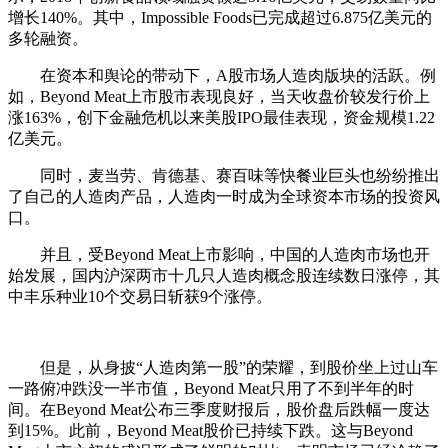
增长140%。其中，Impossible Foods已完成超过6.875亿美元的
多轮融资。
在资本和舆论的带动下，A股市场人造肉版块的活跃。例
如，Beyond Meat上市股市表现良好，当天收盘价较发行价上
涨163%，创下金融危机以来美股IPO最佳表现，资金规模1.22
亿美元。
同时，麦当劳、肯德基、赛百味等快餐业巨头也纷纷推出
了自己的人造肉产品，人造肉一时成为全球资本市场的投资风
口。
并且，受Beyond Meat上市影响，中国的人造肉市场也开
始发展，国内沪深两市十几只人造肉概念股连续数日涨停，其
中丰乐种业10个交易日斩获9个涨停。
但是，从身披“人造肉第一股”的荣耀，到股价坐上过山车
一路俯冲跌没一半市值，Beyond Meat只用了不到半年的时
间。在Beyond Meat公布三季度财报后，股价盘后跌幅一度达
到15%。此前，Beyond Meat股价已持续下跌。这与Beyond