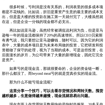
很多时候，亏利润是没有关系的，利润表里的很多成本项
都是不花钱的。比如说，折旧是重资产生意的最主要的成本支
出，但是盖大楼的投资款在施工第一天就付完了，大楼虽然就
在这，但是企业一分钱的现金都不必支出。
再比如说亚马逊，虽然经常被调侃说利润为负，但是亚马
逊每一年的现金流都保持了20%的高速增长。所以CEO贝索斯
有勇气说，我只要想让亚马逊赚钱，随时可以。因为它的利润
表中，大量的成本项目是为未来布局做的投资，它把研发和投
资都做了保守的处理，视为了当期的成本。可是这些投资，在
后面漫长的岁月，为公司带来了大量的新增现金，因此它完全
是资产。
如果亏的是现金流，那就很要命的，企业的资金链一断，
那什么都没了。而beyond meat亏的就是货真价实的现金流。
那为什么不能亏现金流呢?
这里分享一个技巧，可以去看存货情况和周转天数。囤货
越积越多，生意做得越来越慢，现金流就容易出问题。
现在市面上存货周转天数最快的是快时尚服装，20多天存