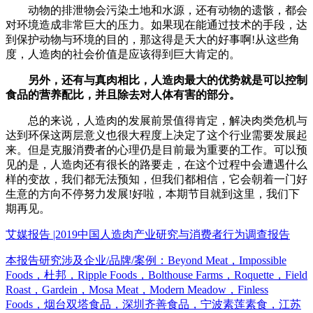
动物的排泄物会污染土地和水源，还有动物的遗骸，都会
对环境造成非常巨大的压力。如果现在能通过技术的手段，达
到保护动物与环境的目的，那这得是天大的好事啊!从这些角
度，人造肉的社会价值是应该得到巨大肯定的。
另外，还有与真肉相比，人造肉最大的优势就是可以控制
食品的营养配比，并且除去对人体有害的部分。
总的来说，人造肉的发展前景值得肯定，解决肉类危机与
达到环保这两层意义也很大程度上决定了这个行业需要发展起
来。但是克服消费者的心理仍是目前最为重要的工作。可以预
见的是，人造肉还有很长的路要走，在这个过程中会遭遇什么
样的变故，我们都无法预知，但我们都相信，它会朝着一门好
生意的方向不停努力发展!好啦，本期节目就到这里，我们下
期再见。
艾媒报告 |2019中国人造肉产业研究与消费者行为调查报告
本报告研究涉及企业/品牌/案例：Beyond Meat，Impossible
Foods，杜邦，Ripple Foods，Bolthouse Farms，Roquette，Field
Roast，Gardein，Mosa Meat，Modern Meadow，Finless
Foods，烟台双塔食品，深圳齐善食品，宁波素莲素食，江苏