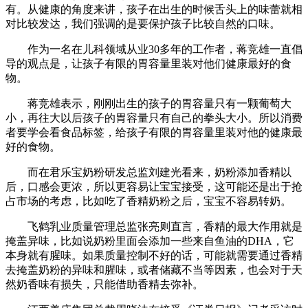
有。从健康的角度来讲，孩子在出生的时候舌头上的味蕾就相
对比较发达，我们强调的是要保护孩子比较自然的口味。
作为一名在儿科领域从业30多年的工作者，蒋竞雄一直倡
导的观点是，让孩子有限的胃容量里装对他们健康最好的食
物。
蒋竞雄表示，刚刚出生的孩子的胃容量只有一颗葡萄大
小，再往大以后孩子的胃容量只有自己的拳头大小。所以消费
者要学会看食品标签，给孩子有限的胃容量里装对他的健康最
好的食物。
而在君乐宝奶粉研发总监刘建光看来，奶粉添加香精以
后，口感会更浓，所以更容易让宝宝接受，这可能还是出于抢
占市场的考虑，比如吃了香精奶粉之后，宝宝不容易转奶。
飞鹤乳业质量管理总监张亮则直言，香精的最大作用就是
掩盖异味，比如说奶粉里面会添加一些来自鱼油的DHA，它
本身就有腥味。如果质量控制不好的话，可能就需要通过香精
去掩盖奶粉的异味和腥味，或者储藏不当等因素，也会对于天
然奶香味有损失，只能借助香精去弥补。