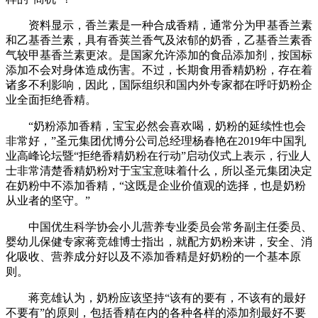
资料显示，香兰素是一种合成香精，通常分为甲基香兰素
和乙基香兰素，具有香荚兰香气及浓郁的奶香，乙基香兰素香
气较甲基香兰素更浓。是国家允许添加的食品添加剂，按国标
添加不会对身体造成伤害。不过，长期食用香精奶粉，存在着
诸多不利影响，因此，国际组织和国内外专家都在呼吁奶粉企
业全面拒绝香精。
“奶粉添加香精，宝宝必然会喜欢喝，奶粉的延续性也会
非常好，”圣元集团优博分公司总经理杨春艳在2019年中国乳
业高峰论坛暨“拒绝香精奶粉在行动”启动仪式上表示，行业人
士非常清楚香精奶粉对于宝宝意味着什么，所以圣元集团决定
在奶粉中不添加香精，“这既是企业价值观的选择，也是奶粉
从业者的坚守。”
中国优生科学协会小儿营养专业委员会常务副主任委员、
婴幼儿保健专家蒋竞雄博士指出，就配方奶粉来讲，安全、消
化吸收、营养成分好以及不添加香精是好奶粉的一个基本原
则。
蒋竞雄认为，奶粉应该坚持“该有的要有，不该有的最好
不要有”的原则，包括香精在内的各种各样的添加剂最好不要