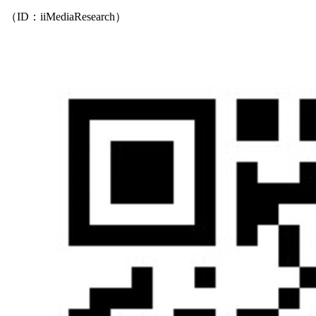
（ID：iiMediaResearch）