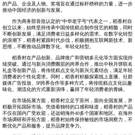
的产品、企业及人物。奖项旨在通过标杆榜样的力量，进一步
推动中国经济的创新与发展。
作为商务部首批认定的“中华老字号”代表之一，稻香村自
创立以来，始终坚持传承中国传统糕点制作技艺的精髓，同时
不断创新发展，满足消费者日益多样化的需求。在数字化转型
的浪潮下，稻香村紧跟时代步伐，积极拥抱互联网新技术、新
思维，不断推动品牌数字化、年轻化转型。
稻香村在产品创新、品牌推广和营销多元化等方面实现持
续突破。通过与新兴消费圈层的跨界合作，推出中秋月饼联名
礼盒等创新产品，将传统糕点文化与新兴元素结合，满足年轻
消费者的个性化需求。同时，稻香村积极探索线上直播、社群
媒体广告投放、IP跨界合作等多种方式，将传统糕点文化以趣
味化、潮流化的方式重新演绎，赢得了年轻消费者的青睐。
在市场拓展方面，稻香村立足于苏州，面向全国发展，并
积极开拓国际市场。凭借着独特的口感和味道，稻香村的产品
不仅在国内广受欢迎，还远销海外40多个国家和地区。在海外
市场调研和开拓方面，稻香村始终保持敏锐的市场洞察力，不
断优化产品和服务，提升品牌竞争力。