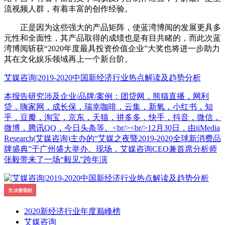
流视频人群，有着丰富的创作经验。
正是因为这些强大的产品矩阵，使蓝湾博阅的发展更具多
元性和全面性，其产品取得的成绩也是有目共睹的，而此次蓝
湾博阅斩获“2020年度最具投资价值企业”大奖也将进一步助力
其在文化娱乐领域再上一个新台阶。
艾媒咨询|2019-2020中国新经济行业热点解读及趋势分析
本报告研究涉及企业/品牌/案例：团贷网，熊猫直播，网利
贷，嗨家网，成长保，瑞幸咖啡，云集，新氧，小红书，知
乎，豆瓣，淘宝，京东，天猫，拼多多，快手，抖音，微信，
微博，腾讯QQ，今日头条等。<br/><br/>12月30日，由iiMedia
Research(艾媒咨询)主办的“艾媒之夜暨2019-2020全球新消费品
牌盛典”于广州盛大举办。现场，艾媒咨询CEO兼首席分析师
张毅带来了一场“毅见”跨年演
2020新经济行业年度巅峰榜
艾媒咨询