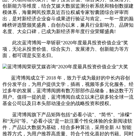
创新能力等维度，结合艾媒大数据监测分析系统和独创数据建
模体系，海量网民投票及近百位权威专家智囊团综合评审而
出，是对新经济企业奋斗成果进行验证与肯定。一年一度的巅
峰榜评选暨颁奖盛典，自创办以来，兼具行业影响力、品牌知
名度、大众口碑，已成为新经济界年度行业荣耀盛典!
此次蓝湾博阅一举斩获“2020年度最具投资价值企业”奖
项，无论从投资价值、综合实力、发展潜力、创新能力等方
面，都可谓是实至名归。
蓝湾博阅成立于 2018 年，致力于成为最好的中长内容创
作分发平台，为用户提供文学，插画，视频等多元化服务。经
过多年的发展，蓝湾博阅拥有数万部部作品储备，触达数千万
用户。值得一提的是，蓝湾博阅自成立以来已获多轮全球一流
基金公司以及日本头部动漫企业的战略投资和授权。
蓝湾博阅旗下产品矩阵包括“必看小说”、“简书”、“涂檬”
和“无问”等。“必看小说”是一款注重个性化体验的全新阅读软
件，产品以大数据为基础，结合多种算法，采用全新 AI 智能
推荐方式，为用户推荐高质量、符合个性化喜好的书籍。同时