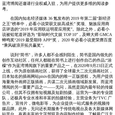
蓝湾博阅还邀请行业权威入驻，为用户提供更多维的阅读参
考。
在国内知名经济媒体 36 氪发布的 2019 年第二届“新经济
之王”榜单中，必看小说荣获文娱高成长” 奖项、魅族应用商
店评选的“2019 年应用联运明星应用奖”。除此之外，必看小
说被铅笔道评选为 “影响时代文娱 TOP 10”，及蝉大师 GMCA
蝉鸣奖“2019 最受期待 APP“奖， 2020 年必看小说更荣膺百度
“乘风破浪开拓共赢奖”。
说到“简书”，许多人都不会感到陌生，简书是国内领先的
创作互动社区，任何人都能在简书上进行创作自己的作品;“涂
檬”作为蓝湾博阅旗下的重要产品之一，在2020年9月23日正式
上线，作为原创插画社区，获得了全球最大二次元插画社区，
日本知名的插画网站pixiv在国内的唯一正版授权，为用户提供
海量海外画师正版插画，共谋二次元插画领域新发展。而蓝湾
博阅的另一重要产品之一——无问，虽然是国内最年轻的传媒
公司，但其不仅拥有短视频及短剧拍摄、运营为一体的专业团
队，还极具专业水准和丰富的拍摄经验，主营业务为“TVC 广
告片， 宣传片，微电影等，为企业提供一站式服务的视频传
媒品牌。此外，无问还长期服务于传统电视台及各大新媒体网
站平台，有着丰富的文字驾驭及内容制作经验，了解最广泛主