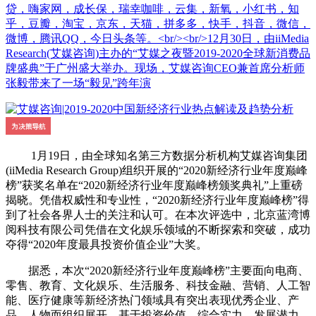
贷，嗨家网，成长保，瑞幸咖啡，云集，新氧，小红书，知
乎，豆瓣，淘宝，京东，天猫，拼多多，快手，抖音，微信，
微博，腾讯QQ，今日头条等。<br/><br/>12月30日，由iiMedia
Research(艾媒咨询)主办的“艾媒之夜暨2019-2020全球新消费品
牌盛典”于广州盛大举办。现场，艾媒咨询CEO兼首席分析师
张毅带来了一场“毅见”跨年演
1月19日，由全球知名第三方数据分析机构艾媒咨询集团
(iiMedia Research Group)组织开展的“2020新经济行业年度巅峰
榜”获奖名单在“2020新经济行业年度巅峰榜颁奖典礼”上重磅
揭晓。凭借权威性和专业性，“2020新经济行业年度巅峰榜”得
到了社会各界人士的关注和认可。在本次评选中，北京蓝湾博
阅科技有限公司凭借在文化娱乐领域的不断探索和突破，成功
夺得“2020年度最具投资价值企业”大奖。
据悉，本次“2020新经济行业年度巅峰榜”主要面向电商、
零售、教育、文化娱乐、生活服务、科技金融、营销、人工智
能、医疗健康等新经济热门领域具有突出表现优秀企业、产
品、人物而组织展开。基于投资价值、综合实力、发展潜力、