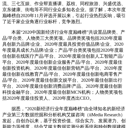
流、三七互娱、作业帮直播课、荔枝、同程旅游、兴盛优选、
京东健康、街电等不同行业众多知名企业。据了解，本次年度
巅峰榜自2020年11月评选开展以来，引起行业热烈反响，吸引
了近千家企业角逐行业标杆，竞争激烈。
本届“2020中国新经济行业年度巅峰榜”共设置品牌类、产
品/平台类、人物类三大类奖项。品牌类奖项包括2020年度最
具创新力品牌/企业、2020年度最具投资价值品牌/企业、2020
年度最具成长力品牌/企业；产品/平台类奖项包括2020年度最
佳创新在线医疗产品/平台、2020年度最佳创新人工智能产品/
平台、2020年度最佳创新企业服务产品/平台、2020年度最佳
创新投资机构、2020年度最佳创新营销产品/平台、2020年度
最佳创新在线教育产品/平台、2020年度最佳创新电商零售产
品/平台、2020年度最佳创新文娱平台、2020年最佳创新出行
平台、2020年度最佳创新消费品牌/产品、2020年度最佳创新
科技金融平台、2020年度最佳创新MCN机构；人物类奖项包
括2020年度最佳投资人、2020年度杰出CEO。
据悉，“2020新经济行业年度巅峰榜”由全球知名的新经济
产业第三方数据挖掘和分析机构艾媒咨询（iiMedia Research）
发起，自创办以来，基于投资价值、综合实力、发展潜力、创
新能力等维度，结合艾媒大数据监测分析系统和独创数据建模