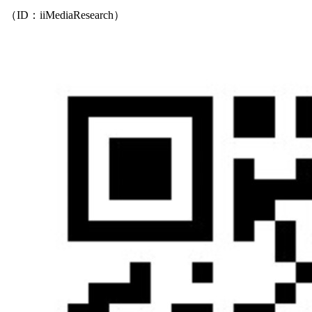
（ID：iiMediaResearch）