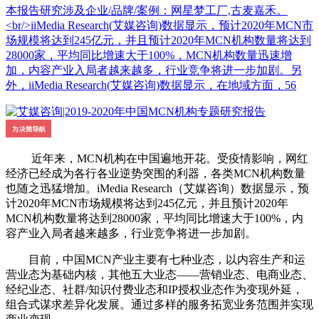
本报告研究涉及企业/品牌/案例：网星梦工厂,古麦嘉禾。
<br/>iiMedia Research(艾媒咨询)数据显示，预计2020年MCN市
场规模将达到245亿元，并且预计2020年MCN机构数量将达到
28000家，平均同比增速大于100%，MCN机构数量迅速增
加，内容产业入局者越来越多，行业竞争将进一步加剧。另
外，iiMedia Research(艾媒咨询)数据显示，在地域方面，56
近年来，MCN机构在中国遍地开花。受疫情影响，网红
经济已经成为各行各业逆势突围的利器，各类MCN机构数量
也随之迅猛增加。iMedia Research（艾媒咨询）数据显示，预
计2020年MCN市场规模将达到245亿元，并且预计2020年
MCN机构数量将达到28000家，平均同比增速大于100%，内
容产业入局者越来越多，行业竞争将进一步加剧。
目前，中国MCN产业主要有七种业态，以内容生产和运
营业态为基础内核，其他五大业态——营销业态、电商业态、
经纪业态、社群/知识付费业态和IP授权业态作为变现外延，
组合式谋求差异化发展。通过多样的服务拓宽业务范围并实现