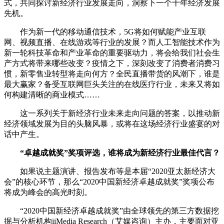
式，共同探讨新经济行业发展走向，洞察下一个十年经济发展
先机。
作为新一代的移动通信技术，5G将如何赋能产业互联
网、视频直播、在线游戏等行业的发展？而人工智能技术作为
新一轮科技革命和产业革命的重要驱动力，将会给我们社会生
产方式将带来哪些改变？疫情之下，深刻改变了消费者消费习
惯，新零售业转型将走向何方？全民直播带货的风潮下，谁是
最大赢家？备受互联网巨头关注的在线医疗行业，未来又将如
何构建清晰的商业模式……
这一系列关于新经济行业未来走向问题的答案，以推动新
经济领域发展为目的头脑风暴，或将在这场经济行业盛宴的对
话中产生。
“卓越成就奖”奖项评选，谁将成为新经济行业最佳代言？
如果说主题演讲、报告发布等是本届“2020亚太新经济大
会”的核心环节，那么“2020中国新经济卓越成就奖”奖项公布
将成为峰会的高光时刻。
“2020中国新经济卓越成就奖”由全球领先的第三方数据挖
掘与分析机构iiMedia Research（艾媒咨询）主办，主要面对亚