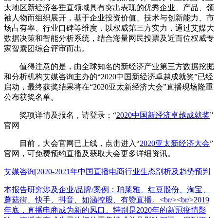
太地区新经济各垂直领域具有突出表现的优秀企业、产品、领
袖人物而组织展开，基于企业投资价值、技术与创新能力、市
场占有率、行业口碑等维度，以权威第三方实力，通过艾媒大
数据决策和智能分析系统，结合海量网民投票及近百位权威专
家智囊团综合评审而出。
值得注意的是，由全球知名的新经济产业第三方数据挖掘
和分析机构艾媒咨询主办的“2020中国新经济卓越成就奖”已经
启动，最终获奖结果将在“2020亚太新经济大会”直播现场隆重
公布获奖名单。
奖项详情及报名，请登录：“
2020中国新经济卓越成就奖
”
官网
目前，大会官网已上线，点击进入“
2020亚太新经济大会
”
官网，可免费预约直播及获取大会更多详细资讯。
艾媒咨询|2020-2021年中国直播电商行业生态剖析及趋势预判
本报告研究涉及企业/品牌/案例：珀莱雅、红豆股份、淘宝、
蘑菇街、快手、抖音、如涵控股、有赞直播。<br/><br/>2019
年底，直播电商成为新的风口。特别是2020年的新冠疫情影