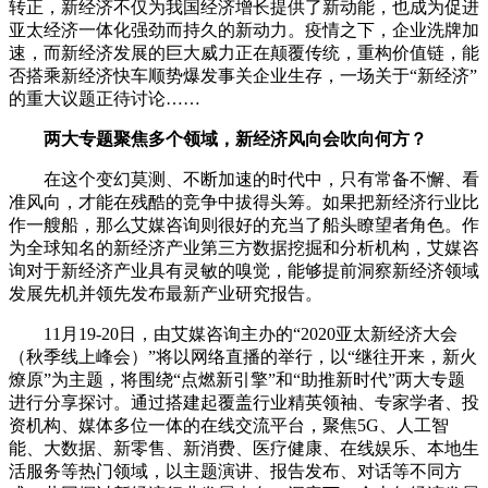
转正，新经济不仅为我国经济增长提供了新动能，也成为促进
亚太经济一体化强劲而持久的新动力。疫情之下，企业洗牌加
速，而新经济发展的巨大威力正在颠覆传统，重构价值链，能
否搭乘新经济快车顺势爆发事关企业生存，一场关于“新经济”
的重大议题正待讨论……
两大专题聚焦多个领域，新经济风向会吹向何方？
在这个变幻莫测、不断加速的时代中，只有常备不懈、看
准风向，才能在残酷的竞争中拔得头筹。如果把新经济行业比
作一艘船，那么艾媒咨询则很好的充当了船头瞭望者角色。作
为全球知名的新经济产业第三方数据挖掘和分析机构，艾媒咨
询对于新经济产业具有灵敏的嗅觉，能够提前洞察新经济领域
发展先机并领先发布最新产业研究报告。
11月19-20日，由艾媒咨询主办的“2020亚太新经济大会
（秋季线上峰会）”将以网络直播的举行，以“继往开来，新火
燎原”为主题，将围绕“点燃新引擎”和“助推新时代”两大专题
进行分享探讨。通过搭建起覆盖行业精英领袖、专家学者、投
资机构、媒体多位一体的在线交流平台，聚焦5G、人工智
能、大数据、新零售、新消费、医疗健康、在线娱乐、本地生
活服务等热门领域，以主题演讲、报告发布、对话等不同方