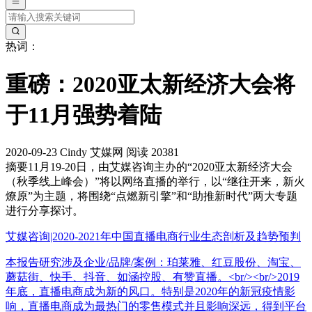
热词：
重磅：2020亚太新经济大会将
于11月强势着陆
2020-09-23
Cindy
艾媒网
阅读 20381
摘要
11月19-20日，由艾媒咨询主办的“2020亚太新经济大会
（秋季线上峰会）”将以网络直播的举行，以“继往开来，新火
燎原”为主题，将围绕“点燃新引擎”和“助推新时代”两大专题
进行分享探讨。
艾媒咨询|2020-2021年中国直播电商行业生态剖析及趋势预判
本报告研究涉及企业/品牌/案例：珀莱雅、红豆股份、淘宝、
蘑菇街、快手、抖音、如涵控股、有赞直播。<br/><br/>2019
年底，直播电商成为新的风口。特别是2020年的新冠疫情影
响，直播电商成为最热门的零售模式并且影响深远，得到平台