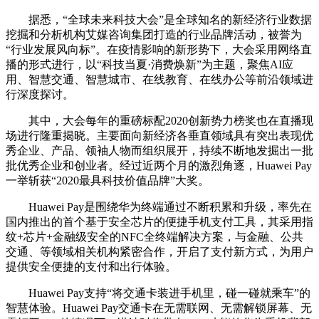
据悉，“全球未来科技大会”是全球知名的新经济行业数据
挖掘和分析机构艾媒咨询集团打造的行业品牌活动，被誉为
“行业发展风向标”。在疫情影响的新形势下，大会采用网络直
播的形式进行，以“科技当夏·消费焕新”为主题，聚焦AI应
用、智慧交通、智慧城市、在线教育、在线办公等前沿领域进
行深度探讨。
其中，大会每年的重磅标配2020创新势力榜奖也在直播现
场进行隆重揭晓。主要面向新经济各垂直领域具有突出表现优
秀企业、产品、领袖人物而组织展开，持续不断地发掘出一批
批优秀企业和创业者。经过近两个月的激烈角逐，Huawei Pay
一举斩获“2020最具科技价值品牌”大奖。
Huawei Pay是围绕华为终端通过不断积累和升级，率先在
国内推出的首个基于安全芯片的便捷手机支付工具，其采用指
纹+芯片+金融级安全的NFC全终端解决方案，与金融、公共
交通、等领域相关机构紧密合作，开启了支付新方式，为用户
提供安全便捷的支付和出行体验。
Huawei Pay支持“将交通卡装进手机里，碰一碰就乘车”的
智慧体验。Huawei Pay交通卡在无需联网、无需解锁屏幕、无