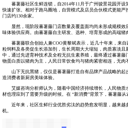
蕃薯藤社区生鲜连锁，自2014年11月于广州骏景花园开
快速扩张。相对于跑马圈地，自营模式及店员合伙模式更能严
门店约130余家。
显然，现阶段蕃薯藤门店数量及覆盖面均尚未形成规模效应
味体验供应商。由蕃薯藤自主研发、选种、培育形成的高端猪
蕃薯藤联合创始人兼COO黄黎斌表示，近几十年来，来自西
粒饲料及各类促生长添加剂，生长周期大大缩短，肉质寡淡且新
中，通过先进育种技术及全程无抗生素养殖，最终通过蕃薯藤
物蛋白质以猪肉为主，人民日常饮食均与猪肉紧密相连，无肉不
山下无抗黑猪，仅仅是蕃薯藤打造自有品牌产品战略的起步
造消费者新厨房美味体验。
艾媒咨询分析师认为，随着中国经济持续增长，人民物质水平
材也理应到了需要升级的时候。在 “新消费”背景下，蕃薯藤
近年来，社区生鲜行业优胜劣汰的趋势愈发明显，越来越多
机。