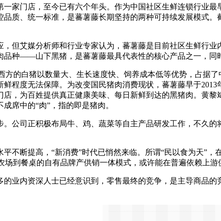
设第一家门店，至今已有六个年头。作为中国社区生鲜连锁行业最
控品质、统一标准，是蕃薯藤长期坚持的两种可持续发展模式。
，但艾媒分析师和行业专家认为，蕃薯藤是目前社区生鲜行业内
肉品种——山下黑猪，是蕃薯藤最具代表性的核心产品之一，同
方的白猪以数量大、生长速度快、饲养成本低等优势，占据了
鲜程度无法保障。为改变国民猪肉消费现状，蕃薯藤早于201
门店，为百姓提供真正健康美味、每日新鲜到达的黑猪肉。黄黎
成席中的“肉”，指的即是猪肉。
。公司正积极布局牛、鸡、蔬菜等自主产品研发工作，不久的将
不断提高，“新消费”时代已悄然来临。所谓“民以食为天”，在
从农场到餐桌的自有品牌产供销一体模式，或许能在普遍依赖上
的业内资深人士已经意识到，零售最终的竞争，是主导商品的竞