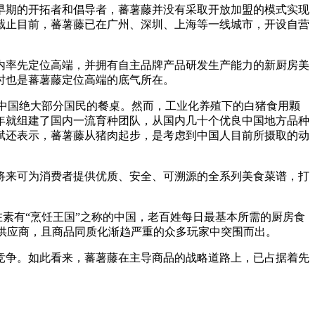
早期的开拓者和倡导者，蕃薯藤并没有采取开放加盟的模式实现
截止目前，蕃薯藤已在广州、深圳、上海等一线城市，开设自营
率先定位高端，并拥有自主品牌产品研发生产能力的新厨房美
时也是蕃薯藤定位高端的底气所在。
中国绝大部分国民的餐桌。然而，工业化养殖下的白猪食用颗
3年就组建了国内一流育种团队，从国内几十个优良中国地方品种
斌还表示，蕃薯藤从猪肉起步，是考虑到中国人目前所摄取的动
来可为消费者提供优质、安全、可溯源的全系列美食菜谱，打
素有“烹饪王国”之称的中国，老百姓每日最基本所需的厨房食
游供应商，且商品同质化渐趋严重的众多玩家中突围而出。
争。如此看来，蕃薯藤在主导商品的战略道路上，已占据着先