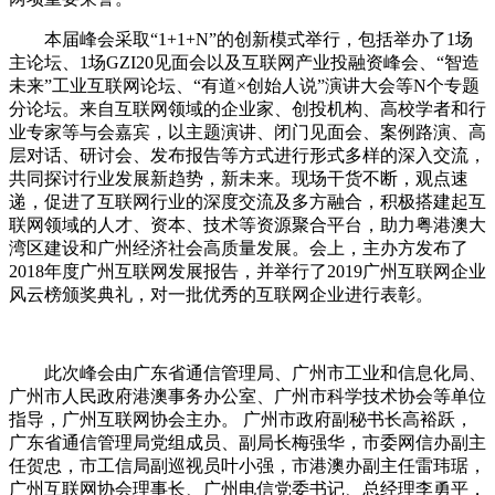
本届峰会采取“1+1+N”的创新模式举行，包括举办了1场
主论坛、1场GZI20见面会以及互联网产业投融资峰会、“智造
未来”工业互联网论坛、“有道×创始人说”演讲大会等N个专题
分论坛。来自互联网领域的企业家、创投机构、高校学者和行
业专家等与会嘉宾，以主题演讲、闭门见面会、案例路演、高
层对话、研讨会、发布报告等方式进行形式多样的深入交流，
共同探讨行业发展新趋势，新未来。现场干货不断，观点速
递，促进了互联网行业的深度交流及多方融合，积极搭建起互
联网领域的人才、资本、技术等资源聚合平台，助力粤港澳大
湾区建设和广州经济社会高质量发展。会上，主办方发布了
2018年度广州互联网发展报告，并举行了2019广州互联网企业
风云榜颁奖典礼，对一批优秀的互联网企业进行表彰。
此次峰会由广东省通信管理局、广州市工业和信息化局、
广州市人民政府港澳事务办公室、广州市科学技术协会等单位
指导，广州互联网协会主办。 广州市政府副秘书长高裕跃，
广东省通信管理局党组成员、副局长梅强华，市委网信办副主
任贺忠，市工信局副巡视员叶小强，市港澳办副主任雷玮琚，
广州互联网协会理事长、广州电信党委书记、总经理李勇平，