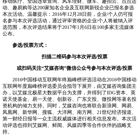
移动医疗、全国违章查询、风车理财、微车、趣拍云、点点运
动、趣易购等达200家知名企业及互联网新锐企业已报名参选
本次活动。温馨提示：2016年12月28日前，企业/个人仍可报
名参与本次评选活动，通过评审资格的企业/个人将被纳入评
选范围，本次评选结果将于2017年1月6日在100多家主流媒体
公布。
参选/投票方式：
扫描二维码参与本次评选/投票
或扫码关注“艾媒咨询”微信公众号参与本次评选/投票
2016中国移动互联网年终巅峰榜评选活动在2016中国移动
互联网年度巅峰榜评选委员会指导下展开，由艾媒咨询集团主
办，以艾媒北极星大数据平台为支撑，并得到了IDG资本、英
诺天使基金、易一天使、创新谷、广东文投、微投网等著名投
资机构的倾力支持。同时，艾媒咨询也将联合新浪网、网易、
凤凰网、新华网、搜狐、大洋网、南方网、21世纪经济报道、
第一财经日报等一众主流权威媒体进行相关信息发布。本次活
动评选也得到艾媒网、鲜闻、风媒四季等合作伙伴的战略支
持。