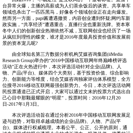
台异常火爆，主播的高薪成为人们茶余饭后的谈资。共享单车
领域也杀出了一匹匹黑马，好像各个领域创业正在走向爆发。
然而另一方面，papi酱遭遇撤资，内容创业遭到怀疑;网约车新
政实施，“共享经济”遭遇重击，直播行业也重新洗牌。资本寒
冬中人们的创新创业热潮依然不减，互联网创业也经历了一场
从疯狂到理性的蝶变，谁才是2016年度最具投资价值和发展前
景的资本宠儿呢?
由全球知名第三方数据分析机构艾媒咨询集团(iiMedia
Research Group)举办的“2016中国移动互联网年终巅峰榜评选
活动”正在火热进行中，本次评选活动针对企业(品牌)、人
物、产品(平台)、媒体四个大类别，基于投资价值、综合影响
力、创新能力等维度，结合艾媒咨询独家评估体系模型，全方
位搜寻2016移动互联网最强创新势力。今日，本次评选活动网
民投票通道已正式开启，大家可以通过文末的投票方式选出自
己心目中那颗最耀眼的“明星”，投票时间：2016年12月20
日-2017年1月3日。
本次评选活动旨在通过分析2016年中国移动互联网发展足
迹与趋势，对取得卓越成绩的企业(品牌)、人物、产品(平
台)、媒体进行权威梳理。本着公平、公正、公开的原则，通