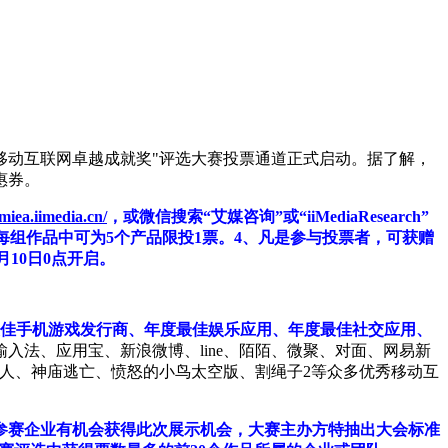
014全球移动互联网卓越成就奖"评选大赛投票通道正式启动。据了解，
惠券。
miea.iimedia.cn/
，或微信搜索“艾媒咨询”或“iiMediaResearch”
在每组作品中可为5个产品限投1票。4、凡是参与投票者，可获赠
0月10日0点开启。
最佳手机游戏发行商、年度最佳娱乐应用、年度最佳社交应用、
入法、应用宝、新浪微博、line、陌陌、微聚、对面、网易新
达人、神庙逃亡、愤怒的小鸟太空版、割绳子2等众多优秀移动互
参赛企业有机会获得此次展示机会，大赛主办方特抽出大会标准