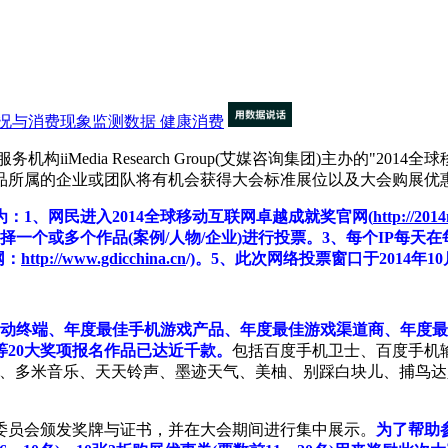
况与消费现象监测数据
健康消费
Media Research Group(艾媒咨询集团)主办的"2
个作品所属的企业或团队将有机会获得大会标准展位以及大会购展优
为：1、网民进入2014全球移动互联网卓越成就奖官网(
http://2014
择一个或多个作品(案例/人物/企业)进行投票。3、每个IP每天
网：
http://www.gdicchina.cn
/)。5、此次网络投票窗口于2014年1
佳移动终端、年度最佳手机游戏产品、年度最佳游戏渠道商、年度
20大奖项报名作品已达近千款。
包括百度手机卫士、百度手机输
频、多米音乐、天天铃声、墨迹天气、美柚、别踩白块儿、捕鸟
委员会颁发奖牌与证书，并在大会期间进行集中展示。
为了帮助