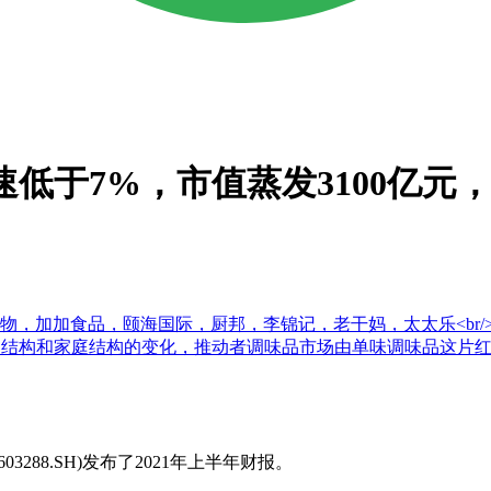
速低于7%，市值蒸发3100亿元
加加食品，颐海国际，厨邦，李锦记，老干妈，太太乐<br/><b
是中国人口结构和家庭结构的变化，推动者调味品市场由单味调味品
03288.SH)发布了2021年上半年财报。