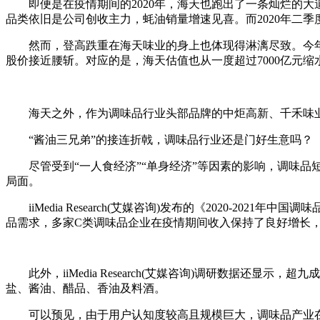
即便是在疫情期间的2020年，海天也跑出了一条灿烂的大道。据其2
品类依旧是公司创收主力，蚝油销量增速见喜。而2020年二季度中
然而，登高跌重在海天味业的身上也体现得淋漓尽致。今年1月8日，
股价接近腰斩。对应的是，海天估值也从一度超过7000亿元缩水至
海天之外，作为调味品行业头部品牌的中炬高新、千禾味业也遭
“酱油三兄弟”的接连折戟，调味品行业还是门好生意吗？
尽管受到“一人食经济”“单身经济”等因素的影响，调味品
局面。
iiMedia Research(艾媒咨询)发布的《2020-20
品需求，多家C类调味品企业在疫情期间收入保持了良好增长，预计
此外，iiMedia Research(艾媒咨询)调研数据还
盐、酱油、醋品、香油及料酒。
可以预见，由于用户认知度较高且规模巨大，调味品产业在