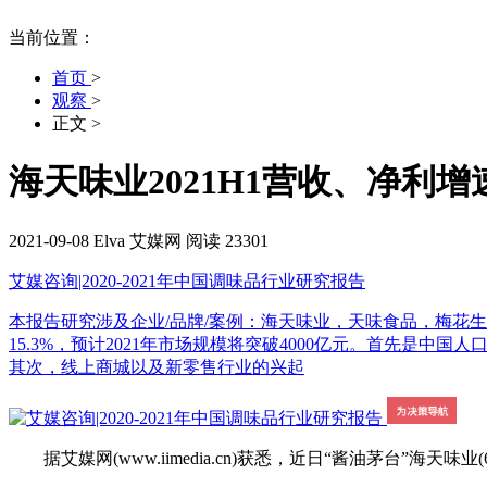
当前位置：
首页
>
观察
>
正文
>
海天味业2021H1营收、净利增
2021-09-08
Elva
艾媒网
阅读 23301
艾媒咨询|2020-2021年中国调味品行业研究报告
本报告研究涉及企业/品牌/案例：海天味业，天味食品，梅花生物，
15.3%，预计2021年市场规模将突破4000亿元。首先
其次，线上商城以及新零售行业的兴起
据艾媒网(www.iimedia.cn)获悉，近日“酱油茅台”海天味业(6