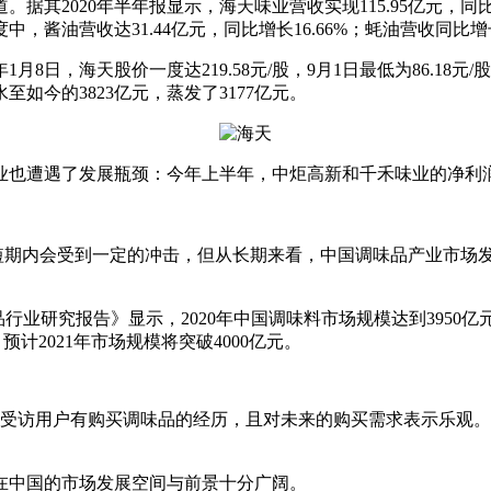
020年半年报显示，海天味业营收实现115.95亿元，同比增长1
，酱油营收达31.44亿元，同比增长16.66%；蚝油营收同比增
海天股价一度达219.58元/股，9月1日最低为86.18元/股
如今的3823亿元，蒸发了3177亿元。
遇了发展瓶颈：今年上半年，中炬高新和千禾味业的净利润同比分别
短期内会受到一定的冲击，但从长期来看，中国调味品产业市场
21年中国调味品行业研究报告》显示，2020年中国调味料市场规模达到
2021年市场规模将突破4000亿元。
显示，超九成受访用户有购买调味品的经历，且对未来的购买需求表示
中国的市场发展空间与前景十分广阔。