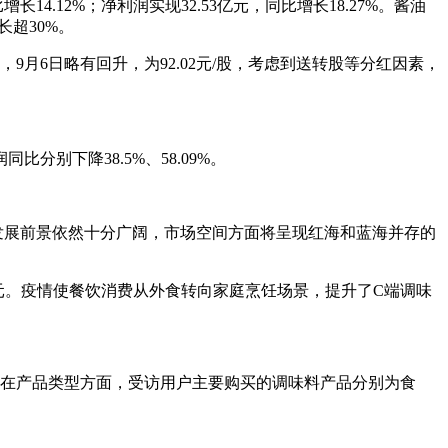
4.12%；净利润实现32.53亿元，同比增长18.27%。酱油
长超30%。
，9月6日略有回升，为92.02元/股，考虑到送转股等分红因素，
下降38.5%、58.09%。
发展前景依然十分广阔，市场空间方面将呈现红海和蓝海并存的
3950亿元。疫情使餐饮消费从外食转向家庭烹饪场景，提升了C端调味
乐观。在产品类型方面，受访用户主要购买的调味料产品分别为食