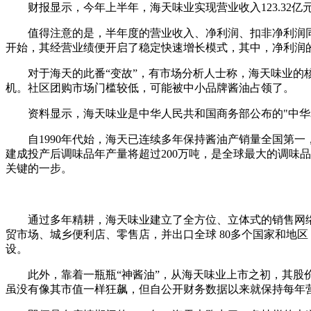
财报显示，今年上半年，海天味业实现营业收入123.32亿元，同比
值得注意的是，半年度的营业收入、净利润、扣非净利润同比增
开始，其经营业绩便开启了稳定快速增长模式，其中，净利润的
对于海天的此番“变故”，有市场分析人士称，海天味业的核
机。社区团购市场门槛较低，可能被中小品牌酱油占领了。
资料显示，海天味业是中华人民共和国商务部公布的"中华老
自1990年代始，海天已连续多年保持酱油产销量全国第一，且
建成投产后调味品年产量将超过200万吨，是全球最大的调味
关键的一步。
通过多年精耕，海天味业建立了全方位、立体式的销售网络覆盖
贸市场、城乡便利店、零售店，并出口全球 80多个国家和地
设。
此外，靠着一瓶瓶“神酱油”，从海天味业上市之初，其股价、市
虽没有像其市值一样狂飙，但自公开财务数据以来就保持每年