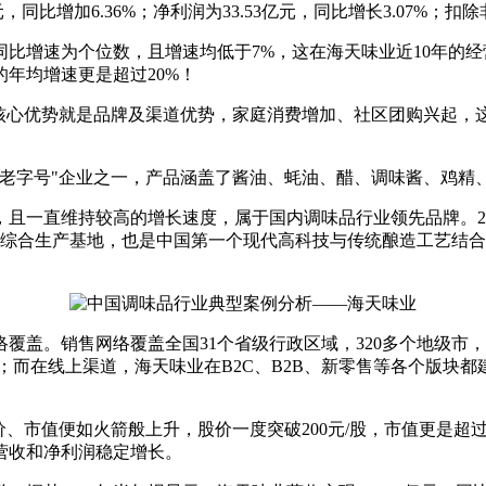
增加6.36%；净利润为33.53亿元，同比增长3.07%；扣除非
速为个位数，且增速均低于7%，这在海天味业近10年的经营
年均增速更是超过20%！
心优势就是品牌及渠道优势，家庭消费增加、社区团购兴起，
字号"企业之一，产品涵盖了酱油、蚝油、醋、调味酱、鸡精、
一直维持较高的增长速度，属于国内调味品行业领先品牌。2005
品综合生产基地，也是中国第一个现代高科技与传统酿造工艺结
。销售网络覆盖全国31个省级行政区域，320多个地级市，2
区；而在线上渠道，海天味业在B2C、B2B、新零售等各个版块
值便如火箭般上升，股价一度突破200元/股，市值更是超过了
营收和净利润稳定增长。