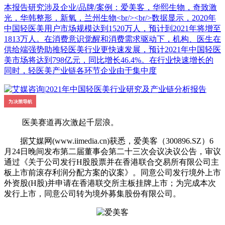
本报告研究涉及企业/品牌/案例：爱美客，华熙生物，奇致激
光，华韩整形，新氧，兰州生物<br/><br/>数据显示，2020年
中国轻医美用户市场规模达到1520万人，预计到2021年将增至
1813万人。在消费意识觉醒和消费需求驱动下，机构、医生在
供给端强势助推轻医美行业更快速发展，预计2021年中国轻医
美市场将达到798亿元，同比增长46.4%。在行业快速增长的
同时，轻医美产业链各环节企业由于集中度
医美赛道再次激起千层浪。
据艾媒网(www.iimedia.cn)获悉，爱美客（300896.SZ）6
月24日晚间发布第二届董事会第二十三次会议决议公告，审议
通过《关于公司发行H股股票并在香港联合交易所有限公司主
板上市前滚存利润分配方案的议案》。同意公司发行境外上市
外资股(H股)并申请在香港联交所主板挂牌上市；为完成本次
发行上市，同意公司转为境外募集股份有限公司。