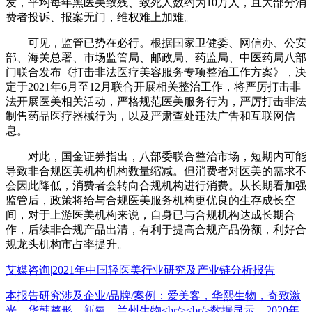
发，平均每年黑医美致残、致死人数约为10万人，且大部分消
费者投诉、报案无门，维权难上加难。
可见，监管已势在必行。根据国家卫健委、网信办、公安
部、海关总署、市场监管局、邮政局、药监局、中医药局八部
门联合发布《打击非法医疗美容服务专项整治工作方案》，决
定于2021年6月至12月联合开展相关整治工作，将严厉打击非
法开展医美相关活动，严格规范医美服务行为，严厉打击非法
制售药品医疗器械行为，以及严肃查处违法广告和互联网信
息。
对此，国金证券指出，八部委联合整治市场，短期内可能
导致非合规医美机构机构数量缩减。但消费者对医美的需求不
会因此降低，消费者会转向合规机构进行消费。从长期看加强
监管后，政策将给与合规医美服务机构更优良的生存成长空
间，对于上游医美机构来说，自身已与合规机构达成长期合
作，后续非合规产品出清，有利于提高合规产品份额，利好合
规龙头机构市占率提升。
艾媒咨询|2021年中国轻医美行业研究及产业链分析报告
本报告研究涉及企业/品牌/案例：爱美客，华熙生物，奇致激
光，华韩整形，新氧，兰州生物<br/><br/>数据显示，2020年