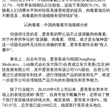
32.7%，与世界各国相比占比较低，远低于美国的76.1%。但
随着人们消费水平和对轻医美接受程度的提高，肉毒素项目的
不断普及，肉毒素的市场规模有望持续扩张。
但值得注意的是，爱美客的野心远不止玻尿酸和肉毒素。
对于外界所争论的“玻尿酸、肉毒素、埋线，谁才是去皱神器”
这一话题也始终无法给出准确的答案，爱美客索性全都“收入
囊中”。
事实上，自去年开始，爱美客就与韩国DongBang
Medicalco.，Ltd(株式会社东方医疗)合资成立东方美客(北京)科
技发展有限公司，其中爱美客持有该公司51%股份。合资公司
通过引进韩国专利技术，进行埋植线产品的研发和生产，将进
一步提升公司在埋植线产品方向的长期领先和竞争能力。
除了行业能力，自2020年9月上市以来，爱美客在资本市
场上的表现也堪称“典范”，自身市值不断飙升外，还带动了整
个医疗美容板块的持续火热。截至发稿，爱美客大涨8%，报
745.97元，总市值已超1600亿元，稳居医疗美容龙头地位。