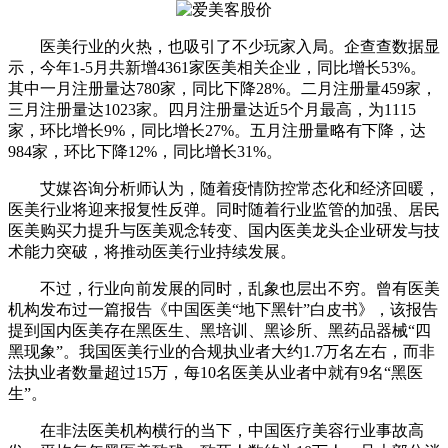
医美行业的火热，也吸引了不少玩家入局。企查查数据显
示，今年1-5月共新增4361家医美相关企业，同比增长53%。
其中一月注册量达780家，同比下降28%。二月注册量459家，
三月注册量达1023家。四月注册量达近5个月最高，为1115
家，环比增长9%，同比增长27%。五月注册量略有下降，达
984家，环比下降12%，同比增长31%。
艾媒咨询分析师认为，随着疫情防控常态化和经济回暖，
医美行业将迎来报复性反弹。同时随着行业监管的加强、居民
医美购买力提升与医美观念转变、国内医美龙头企业研发与技
术能力突破，将推动医美行业持续发展。
不过，行业向前发展的同时，乱象也层出不穷。曾有医美
机构发布过一篇报告《中国医美“地下黑针”白皮书》，该报告
提到国内医美存在黑医生、黑培训、黑诊所、黑药品器械“四
黑现象”。我国医美行业的合规执业者大约1.7万名左右，而非
法执业者数量超过15万，每10名医美从业者中就有9名“黑医
生”。
在非法医美机构横行的当下，中国医疗美容行业事故高