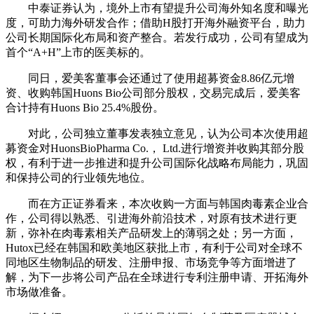
中泰证券认为，境外上市有望提升公司海外知名度和曝光
度，可助力海外研发合作；借助H股打开海外融资平台，助力
公司长期国际化布局和资产整合。若发行成功，公司有望成为
首个“A+H”上市的医美标的。
同日，爱美客董事会还通过了使用超募资金8.86亿元增
资、收购韩国Huons Bio公司部分股权，交易完成后，爱美客
合计持有Huons Bio 25.4%股份。
对此，公司独立董事发表独立意见，认为公司本次使用超
募资金对HuonsBioPharma Co.， Ltd.进行增资并收购其部分股
权，有利于进一步推进和提升公司国际化战略布局能力，巩固
和保持公司的行业领先地位。
而在方正证券看来，本次收购一方面与韩国肉毒素企业合
作，公司得以熟悉、引进海外前沿技术，对原有技术进行更
新，弥补在肉毒素相关产品研发上的薄弱之处；另一方面，
Hutox已经在韩国和欧美地区获批上市，有利于公司对全球不
同地区生物制品的研发、注册申报、市场竞争等方面增进了
解，为下一步将公司产品在全球进行专利注册申请、开拓海外
市场做准备。