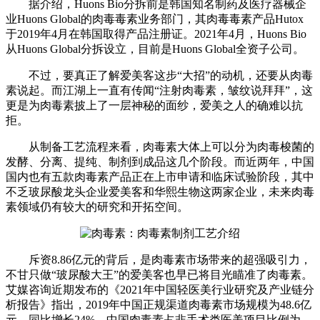
据介绍，Huons Bio分拆前是韩国知名制药及医疗器械企
业Huons Global的肉毒毒素业务部门，其肉毒毒素产品Hutox
于2019年4月在韩国取得产品注册证。2021年4月，Huons Bio
从Huons Global分拆设立，目前是Huons Global全资子公司。
不过，要真正了解爱美客这步“大招”的动机，还要从肉毒
素说起。而江湖上一直有传闻“注射肉毒素，皱纹说拜拜”，这
更是为肉毒素披上了一层神秘的面纱，爱美之人的确难以抗
拒。
从制备工艺流程来看，肉毒素大体上可以分为肉毒梭菌的
发酵、分离、提纯、制剂到成品这几个阶段。而近两年，中国
国内也有五款肉毒素产品正在上市申请和临床试验阶段，其中
不乏玻尿酸龙头企业爱美客和华熙生物这两家企业，未来肉毒
素领域仍有较大的研究和开拓空间。
斥资8.86亿元的背后，是肉毒素市场带来的超强吸引力，
不甘只做“玻尿酸大王”的爱美客也早已将目光瞄准了肉毒素。
艾媒咨询近期发布的《2021年中国轻医美行业研究及产业链分
析报告》指出，2019年中国正规渠道肉毒素市场规模为48.6亿
元，同比增长24%，中国肉毒素占非手术类医美项目比例为