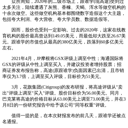
众所周知，2020年的二级市场上，跟谁学(现高途)受到过
太多关注，陆续遭遇了灰熊、香橼、天蝎、浑水等做空机构的
十余次做空。这些做空机构基本都围绕数字造假这个大主题，
包括夸大利润、夸大营收、夸大学员数、数据造假等。
因而，股价也受到一定影响。过去的2020年，这家在线教
育机构的股价最高曾达到149.05美元，而最低却大跌至26.67美
元。跟谁学的市值也从最高的380亿美元，跌落到60多亿美元
左右。
2021年4月，JP摩根将GSX评级上调至中性；海通国际将
GSX的评级从中性上调至买入，并建议投资者增持股票；招
商证券发布报告称，高途(原跟谁学)负面因素已出清，且市销
率仅为3.7倍，上调至买入评级，目标价为51美元。
3月，花旗集团(Citigroup)的发布研报，将高途评级从"卖
出"评级上调至"买入"评级。股价目标价为56.00美元。同月，
巴克莱将高途的价格目标从63.00美元上调至73.00美元，并在3
月8日的一份研究报告中给予该公司"同等权重"评级。
值得一提的是，在本次财报发布的前几天，跟谁学还被点
名通报。