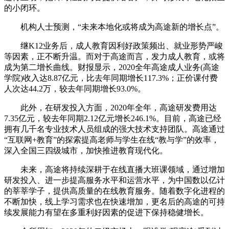
的小闭环。
机构人士预测，“未来本地化或将成为高途新的增长点”。
继K12业务后，成人教育因利好政策频出、就业形势严峻
等因素，正不断升温。而对于高途而言，发力成人教育，或将
成为第二增长曲线。财报显示，2020全年高途成人业务(高途
学院)收入达8.87亿元，比去年同期增长117.3%；正价课付费
人次达44.2万，较去年同期增长93.0%。
此外，在研发投入方面，2020年全年，高途研发费用达
7.35亿元，较去年同期2.12亿元增长246.1%。目前，高途已经
拥有几千名专业技术人员组成的强大技术支持团队。高途通过
“互联网+教育”的探索提高老师与学生在线“教与学”的效率，
深入全国三四级城市，加快推进教育现代化。
未来，高途将持续深耕于在线直播大班课领域，通过增加
研发投入、进一步提高服务水平和运营水平，为中国数以亿计
的莘莘学子，提供高质量的在线教育服务。随着数字化进程的
不断加快，线上学习需求也在快速增加，更名后的高途的可持
续发展能力有望在多重利好因素的促进下保持稳健增长。