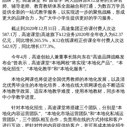
品牌，把“高途课堂”和“跟谁学”两大品牌原K12业务的主讲名
师、辅导老师、教育教研体系全面融合和打通，为数百万学员
提供全新的一站式教学服务，以实现进一步的聚焦战略，形成
更大的品牌合力，为广大中小学生提供更好的学习服务。
截止到2020年12月31日，高途集团正价课付费人次达
587.1万，高途课堂(高途旗下k12业务)2020年全年收入为62.37
亿元，同比增长265.5%，K12在线课程正价课全年付费人次达
542.9万，同比增长177.3%。
今年4月，高途创始人兼董事长陈向东在“高途品牌战略发
布会”曾表示，高途课堂“本地网校”将实现“本地化产品”、“本
地化招生”、“本地化教学”和“本地化服务”。
本地化网课也将促进全国优秀教师的本地化发展，以及清
北优秀毕业生的本地化培养，本地在线大班网课也会不断适应
本地教学政策、适应本地教学难度，使用本地教材，同步本地
中小学教学进度。
针对本地化招生，高途课堂将搭建三个团队，分别是“本
地化内容运营团队”、“本地化市场运营团队”和“本地化私域运
营团队”，三个团队相互合作，负责用在线的方式持续和客户
进行互动，把针对性的内容提供给客户，并可形成本地化招生