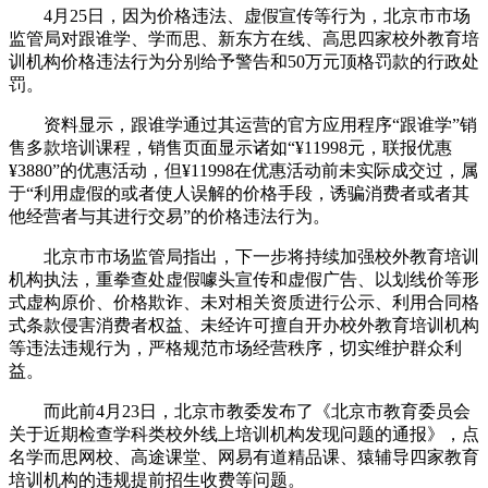
4月25日，因为价格违法、虚假宣传等行为，北京市市场
监管局对跟谁学、学而思、新东方在线、高思四家校外教育培
训机构价格违法行为分别给予警告和50万元顶格罚款的行政处
罚。
资料显示，跟谁学通过其运营的官方应用程序“跟谁学”销
售多款培训课程，销售页面显示诸如“¥11998元，联报优惠
¥3880”的优惠活动，但¥11998在优惠活动前未实际成交过，属
于“利用虚假的或者使人误解的价格手段，诱骗消费者或者其
他经营者与其进行交易”的价格违法行为。
北京市市场监管局指出，下一步将持续加强校外教育培训
机构执法，重拳查处虚假噱头宣传和虚假广告、以划线价等形
式虚构原价、价格欺诈、未对相关资质进行公示、利用合同格
式条款侵害消费者权益、未经许可擅自开办校外教育培训机构
等违法违规行为，严格规范市场经营秩序，切实维护群众利
益。
而此前4月23日，北京市教委发布了《北京市教育委员会
关于近期检查学科类校外线上培训机构发现问题的通报》，点
名学而思网校、高途课堂、网易有道精品课、猿辅导四家教育
培训机构的违规提前招生收费等问题。