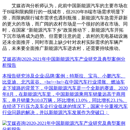
艾媒咨询分析师认为，此前中国新能源汽车的主要市场在
于B端和限购限行的一线城市，但2020年B端市场需求明显下
滑，而限购限行城市需求也遇到瓶颈，新能源汽车急需开辟新
的更大的市场，而广阔的农村市场是一个很好的潜在市场。同
时，在国家 “新能源汽车下乡”政策推动下，新能源汽车开拓
下沉市场将成为趋势。但需要注意的是，农村的充电基础设施
还未全面推开，同时市面上缺少针对农村实际需求的车辆产
品，未来要全面推广新能源汽车进农村，还需要持续推动。
艾媒咨询|2020-2021年中国新能源汽车产业研究及典型案例分
析报告
本报告研究涉及企业/品牌/案例：特斯拉、宝马、小鹏汽车、
比亚迪、北汽蓝谷。<br/><br/>在中国汽车行业滞胀、燃油车
走下坡路的背景下，中国新能源汽车是一个全新的赛道。2020
年8月，在新能源汽车里，中国新能源乘用车销量远高于商用
车，单月销量为10.0万辆，环比增长13.0%，同比增长23.1%。
在经济下行压力及车企行业低迷的情况下，国家十分重视汽车
行业问题的解决，并以新能源汽车发展作为突破口；