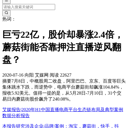
热词：
巨亏22亿，股价却暴涨2.4倍，
蘑菇街能否靠押注直播逆风翻
盘？
2020-07-16
向阳
艾媒网
阅读 22627
摘要
7月8日，中概股周二收盘，阿里巴巴、京东、百度等巨头
集体跳水下跌，而逆势中，电商平台蘑菇街却飙涨104.84%，
报收5.92美元。值得一提的是，从5月28日-7月10日，31个交
易日内蘑菇街股价飙升了240.08%。
艾媒报告|2020年H1中国直播电商平台生态链布局及典型案例
数据分析报告
本报告研究涉及企业/品牌/案例：淘宝，蘑菇街，快手，抖