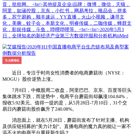
音，批批网。 <br/>其他提及企业/品牌：微博，微信，天猫，
阿里，如涵控股，京东，小红书，网易考拉，唯品会，拼多
多，苏宁易购，顺丰速运，YY直播，火山小视频，谦寻文
化，美腕，蚊子会，本新文化，明睿传媒，二咖传媒，蜂群文
化，影娱传媒，斗鱼，哔哩哔哩等。<br/><br/>2020年5月3
日，全球知名的新经济产业第三方数据挖掘和分析机构iiMed
近日，专注于时尚女性消费者的电商蘑菇街（NYSE：
MOGU）股价逆势上涨。
7月8日，中概股周二收盘，阿里巴巴、京东、百度等巨头
集体跳水下跌，而逆势中，电商平台蘑菇街却飙涨104.84%，
报收5.92美元。值得一提的是，从5月28日-7月10日，31个交
易日内蘑菇街股价飙升了240.08%。
消息面上，就在5月28日，蘑菇街发布了针对主播、机构
及供应链招募的“美力计划”。直播电商的魔力真的能让一家不
温不火的电商平台重获新生吗？