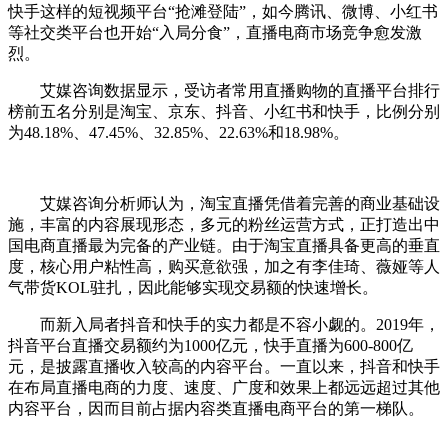
快手这样的短视频平台“抢滩登陆”，如今腾讯、微博、小红书
等社交类平台也开始“入局分食”，直播电商市场竞争愈发激
烈。
艾媒咨询数据显示，受访者常用直播购物的直播平台排行
榜前五名分别是淘宝、京东、抖音、小红书和快手，比例分别
为48.18%、47.45%、32.85%、22.63%和18.98%。
艾媒咨询分析师认为，淘宝直播凭借着完善的商业基础设
施，丰富的内容展现形态，多元的粉丝运营方式，正打造出中
国电商直播最为完备的产业链。由于淘宝直播具备更高的垂直
度，核心用户粘性高，购买意欲强，加之有李佳琦、薇娅等人
气带货KOL驻扎，因此能够实现交易额的快速增长。
而新入局者抖音和快手的实力都是不容小觑的。2019年，
抖音平台直播交易额约为1000亿元，快手直播为600-800亿
元，是披露直播收入较高的内容平台。一直以来，抖音和快手
在布局直播电商的力度、速度、广度和效果上都远远超过其他
内容平台，因而目前占据内容类直播电商平台的第一梯队。