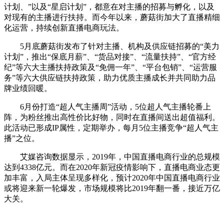
计划、”以及“星启计划”，都意在对主播的招募与孵化，以及
对现有的主播进行扶持。而今年以来，蘑菇街加大了直播精细
化运营，持续创新直播电商玩法。
5月底蘑菇街发布了针对主播、机构及供应链招募的“美力
计划”，推出“保底月薪”、“货品对接”、“流量扶持”、“官方经
纪”等六大主播扶持政策及“免佣一年”、“平台包销”、“运营服
务”等六大供应链扶持政策，助力优质主播成长并共同助力品
牌业绩回暖。
6月份打造“超人气主播周”活动，5位超人气主播轮番上
阵，为粉丝推出高性价比好物，同时在直播间送出超值福利。
此活动已形成IP属性，定期举办，每月5位主播竞争“超人气主
播”之位。
艾媒咨询数据显示，2019年，中国直播电商行业的总规模
达到4338亿元。而在2020年新冠疫情影响下，直播电商业态更
加丰富，入局主体呈现多样化，预计2020年中国直播电商行业
或将迎来新一轮爆发，市场规模将比2019年翻一番，接近万亿
大关。