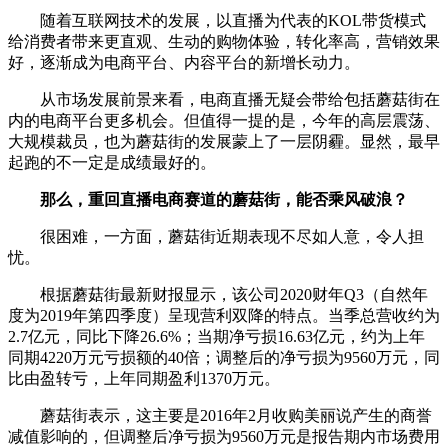
随着互联网技术的发展，以直播为代表的KOL带货模式
给消费者带来更直观、生动的购物体验，转化率高，营销效果
好，逐渐成为电商平台、内容平台的新增长动力。
从市场发展前景来看，电商直播无疑会带给包括蘑菇街在
内的电商平台更多机会。但值得一提的是，今年的高层震荡、
大规模裁员，也为蘑菇街的发展蒙上了一层阴霾。显然，最早
起跑的不一定是成绩最好的。
那么，重回直播电商赛道的蘑菇街，能否乘风破浪？
很困难，一方面，蘑菇街近期表现不尽如人意，令人担
忧。
根据蘑菇街最新财报显示，该公司2020财年Q3（自然年
度为2019年第四季度）呈现营利双降的特点。当季总营收约为
2.7亿元，同比下降26.6%；当期净亏损16.63亿元，约为上年
同期4220万元亏损额的40倍；调整后的净亏损为9560万元，同
比由盈转亏，上年同期盈利1370万元。
蘑菇街表示，这主要是2016年2月收购美丽说产生的商誉
减值影响的，但调整后净亏损为9560万元是报告期内市场费用